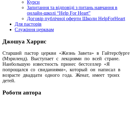
Курси
Запитання та відповіді з питань навчання в
онлайн-школі “Help For Heart”
Договір публічної оферти Школи HelpForHeart
Для пасторів
Служіння церквам
Джошуа Харрис
Старший пастор церкви «Жизнь Завета» в Гайтерсбурге
(Мэриленд). Выступает с лекциями по всей стране.
Наибольшую известность принес бестселлер «Я
попрощался со свиданиями», который он написал в
возрасте двадцати одного года. Женат, имеет троих
детей.
Роботи автора