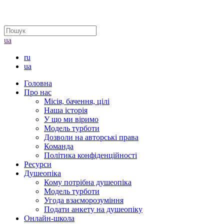
ua
ru
ua
Головна
Про нас
Місія, бачення, цілі
Наша історія
У що ми віримо
Модель турботи
Дозволи на авторські права
Команда
Політика конфіденційності
Ресурси
Душеопіка
Кому потрібна душеопіка
Модель турботи
Угода взаєморозуміння
Подати анкету на душеопіку
Онлайн-школа