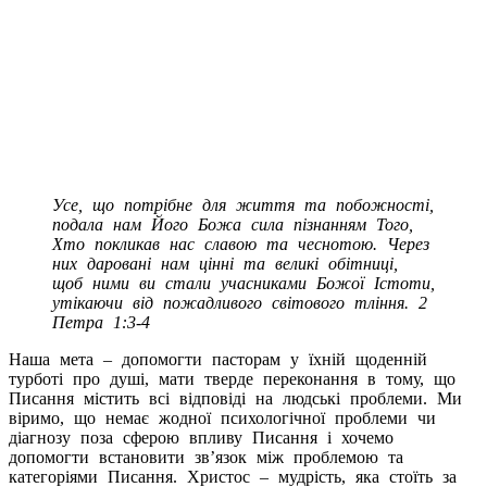
Усе, що потрібне для життя та побожності,
подала нам Його Божа сила пізнанням Того,
Хто покликав нас славою та чеснотою. Через
них даровані нам цінні та великі обітниці,
щоб ними ви стали учасниками Божої Істоти,
утікаючи від пожадливого світового тління. 2
Петра 1:3-4
Наша мета – допомогти пасторам у їхній щоденній
турботі про душі, мати тверде переконання в тому, що
Писання містить всі відповіді на людські проблеми. Ми
віримо, що немає жодної психологічної проблеми чи
діагнозу поза сферою впливу Писання і хочемо
допомогти встановити зв’язок між проблемою та
категоріями Писання. Христос – мудрість, яка стоїть за