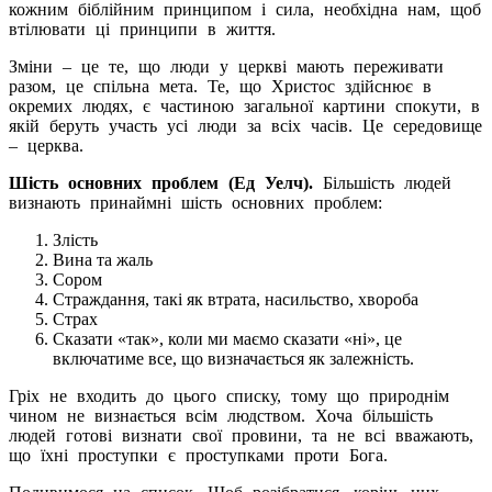
кожним біблійним принципом і сила, необхідна нам, щоб
втілювати ці принципи в життя.
Зміни – це те, що люди у церкві мають переживати
разом, це спільна мета. Те, що Христос здійснює в
окремих людях, є частиною загальної картини спокути, в
якій беруть участь усі люди за всіх часів. Це середовище
– церква.
Шість основних проблем (Ед Уелч).
Більшість людей
визнають принаймні шість основних проблем:
Злість
Вина та жаль
Сором
Страждання, такі як втрата, насильство, хвороба
Страх
Сказати «так», коли ми маємо сказати «ні», це
включатиме все, що визначається як залежність.
Гріх не входить до цього списку, тому що природнім
чином не визнається всім людством. Хоча більшість
людей готові визнати свої провини, та не всі вважають,
що їхні проступки є проступками проти Бога.