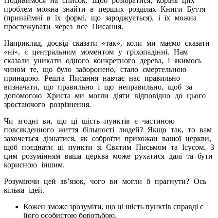
Подивимося на список. Щоб розібратися, корінь цих
проблем можна знайти в перших розділах Книги Буття
(принаймні в їх формі, що зароджується), і їх можна
простежувати через все Писання.
Наприклад, досвід сказати «так», коли ми маємо сказати
«ні», є центральним моментом у гріхопадінні. Нам
сказали уникати одного конкретного дерева, і якимось
чином те, що було заборонено, стало смертельною
принадою. Решта Писання навчає нас правильно
визначати, що правильно і що неправильно, щоб за
допомогою Христа ми могли діяти відповідно до цього
зростаючого розрізнення.
Чи згодні ви, що ці шість пунктів є частиною
повсякденного життя більшості людей? Якщо так, то вам
захочеться дізнатися, як озброїти прихожан вашої церкви,
щоб поєднати ці пункти зі Святим Письмом та Ісусом. З
цим розумінням ваша церква може рухатися далі та бути
корисною іншим.
Розуміючи цей зв’язок, чого ви могли б прагнути? Ось
кілька ідей.
Кожен зможе зрозуміти, що ці шість пунктів справді є
його особистою боротьбою.