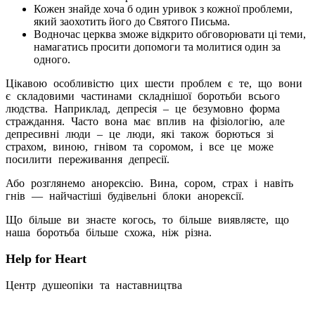
Кожен знайде хоча б один уривок з кожної проблеми,
який заохотить його до Святого Письма.
Водночас церква зможе відкрито обговорювати ці теми,
намагатись просити допомоги та молитися один за
одного.
Цікавою особливістю цих шести проблем є те, що вони
є складовими частинами складнішої боротьби всього
людства. Наприклад, депресія – це безумовно форма
страждання. Часто вона має вплив на фізіологію, але
депресивні люди – це люди, які також борються зі
страхом, виною, гнівом та соромом, і все це може
посилити переживання депресії.
Або розглянемо анорексію. Вина, сором, страх і навіть
гнів — найчастіші будівельні блоки анорексії.
Що більше ви знаєте когось, то більше виявляєте, що
наша боротьба більше схожа, ніж різна.
Help for Heart
Центр душеопіки та наставництва