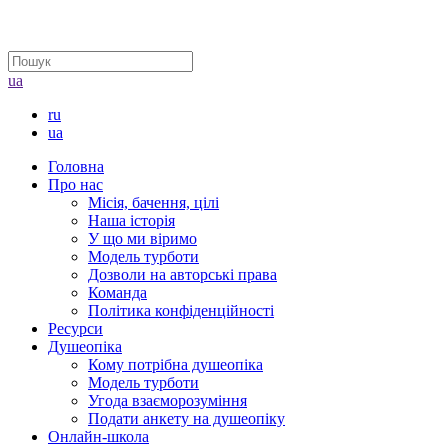
ua
ru
ua
Головна
Про нас
Місія, бачення, цілі
Наша історія
У що ми віримо
Модель турботи
Дозволи на авторські права
Команда
Політика конфіденційності
Ресурси
Душеопіка
Кому потрібна душеопіка
Модель турботи
Угода взаєморозуміння
Подати анкету на душеопіку
Онлайн-школа