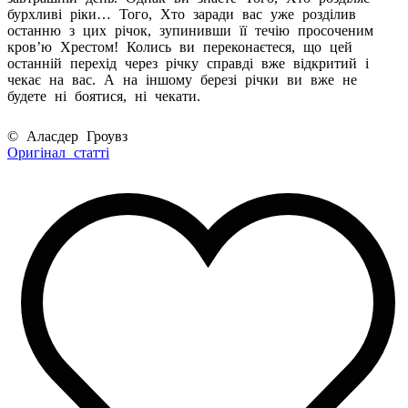
бурхливі ріки… Того, Хто заради вас уже розділив
останню з цих річок, зупинивши її течію просоченим
кров’ю Хрестом! Колись ви переконаєтеся, що цей
останній перехід через річку справді вже відкритий і
чекає на вас. А на іншому березі річки ви вже не
будете ні боятися, ні чекати.
© Аласдер Гроувз
Оригінал статті