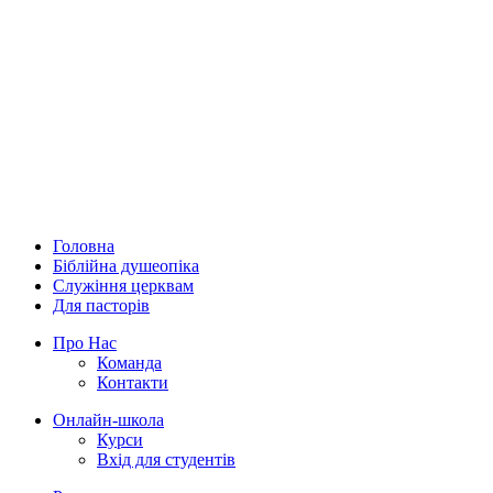
Головна
Біблійна душеопіка
Служіння церквам
Для пасторів
Про Нас
Команда
Контакти
Онлайн-школа
Курси
Вхід для студентів