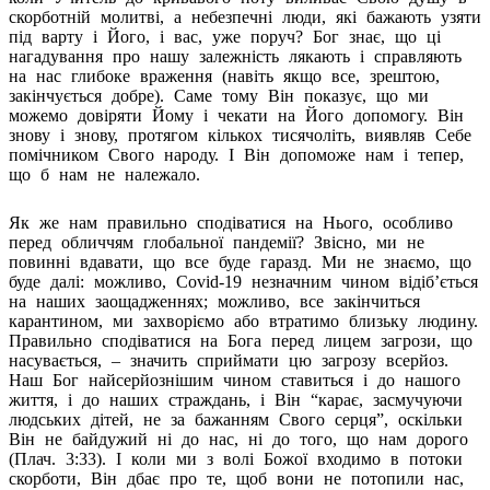
скорботній молитві, а небезпечні люди, які бажають узяти
під варту і Його, і вас, уже поруч? Бог знає, що ці
нагадування про нашу залежність лякають і справляють
на нас глибоке враження (навіть якщо все, зрештою,
закінчується добре). Саме тому Він показує, що ми
можемо довіряти Йому і чекати на Його допомогу. Він
знову і знову, протягом кількох тисячоліть, виявляв Себе
помічником Свого народу. І Він допоможе нам і тепер,
що б нам не належало.
Як же нам правильно сподіватися на Нього, особливо
перед обличчям глобальної пандемії? Звісно, ми не
повинні вдавати, що все буде гаразд. Ми не знаємо, що
буде далі: можливо, Covid-19 незначним чином відіб’ється
на наших заощадженнях; можливо, все закінчиться
карантином, ми захворіємо або втратимо близьку людину.
Правильно сподіватися на Бога перед лицем загрози, що
насувається, – значить сприймати цю загрозу всерйоз.
Наш Бог найсерйознішим чином ставиться і до нашого
життя, і до наших страждань, і Він “карає, засмучуючи
людських дітей, не за бажанням Свого серця”, оскільки
Він не байдужий ні до нас, ні до того, що нам дорого
(Плач. 3:33). І коли ми з волі Божої входимо в потоки
скорботи, Він дбає про те, щоб вони не потопили нас,