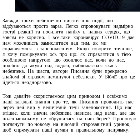
Завжди трохи небезпечно писати про події, що
відбуваються просто зараз. Легко спровокувати надмірно
гострі реакції та посилити паніку в наших серцях, що
зовсім не корисно. І все-таки коронавірус COVID-19 дає
нам можливість замислитися над тим, як ми
справляємося із занепокоєнням. Якщо говорити точніше,
я хочу поміркувати ось про що: як справлятися з тією
особливою напругою, що охоплює нас, коли до нас,
подібно до акули над водою, наближається якась
небезпека. На щастя, автори Писання були прекрасно
знайомі зі страхом неминучої небезпеки. У Біблії про це
йдеться неодноразово.
Тож давайте скористаємося цим приводом і освіжимо
наші загальні знання про те, як Писання проводить нас
через цей вир у величезній течії занепокоєння. Що нас
втішає, коли значна небезпека нависла над нами, але ще
по-справжньому не обрушилася на наш берег? Пропоную
поглянути по-новому на відомий старозавітний уривок,
щоб спрямувати наші думки в правильному напрямку.