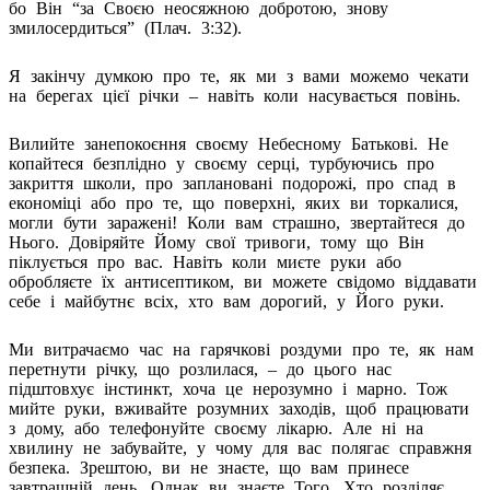
бо Він “за Своєю неосяжною добротою, знову
змилосердиться” (Плач. 3:32).
Я закінчу думкою про те, як ми з вами можемо чекати
на берегах цієї річки – навіть коли насувається повінь.
Вилийте занепокоєння своєму Небесному Батькові. Не
копайтеся безплідно у своєму серці, турбуючись про
закриття школи, про заплановані подорожі, про спад в
економіці або про те, що поверхні, яких ви торкалися,
могли бути заражені! Коли вам страшно, звертайтеся до
Нього. Довіряйте Йому свої тривоги, тому що Він
піклується про вас. Навіть коли миєте руки або
обробляєте їх антисептиком, ви можете свідомо віддавати
себе і майбутнє всіх, хто вам дорогий, у Його руки.
Ми витрачаємо час на гарячкові роздуми про те, як нам
перетнути річку, що розлилася, – до цього нас
підштовхує інстинкт, хоча це нерозумно і марно. Тож
мийте руки, вживайте розумних заходів, щоб працювати
з дому, або телефонуйте своєму лікарю. Але ні на
хвилину не забувайте, у чому для вас полягає справжня
безпека. Зрештою, ви не знаєте, що вам принесе
завтрашній день. Однак ви знаєте Того, Хто розділяє