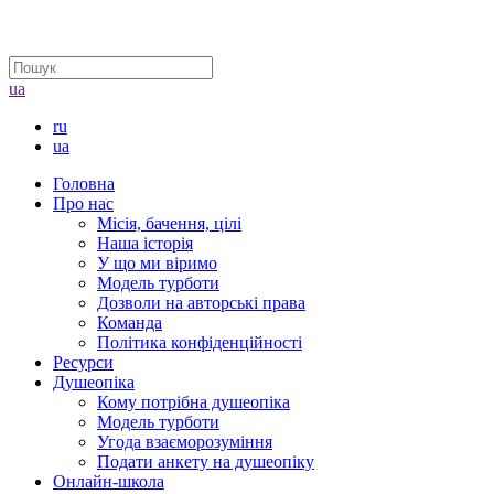
ua
ru
ua
Головна
Про нас
Місія, бачення, цілі
Наша історія
У що ми віримо
Модель турботи
Дозволи на авторські права
Команда
Політика конфіденційності
Ресурси
Душеопіка
Кому потрібна душеопіка
Модель турботи
Угода взаєморозуміння
Подати анкету на душеопіку
Онлайн-школа