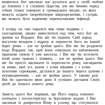
виявиться. Бог закликає нас рухатися далі у своїй любові
до ближніх і в служінні Царству, але ми бачимо перед
собою тільки поверхні в громадських місцях, на яких
можуть осідати хвороботворні мікроорганізми, і сусідів,
які можуть бути ходячими переносниками інфекції.
З огляду на такі паралелі між тими подіями і
сьогоденням, цікаво замислитися над тим, чого Бог не
зробив на Йордані. Він міг би підняти Свій народ
могутнім вихором і відразу ж перенести його на інший
берег річки – але не зробив цього. Він міг би розділити
води Йордану так, щоб вони очікували на наближення
ізраїльтян (земля б уже висохла, і Він міг би встелити
їхній шлях травою і ліліями), – але не зробив цього. Він
міг би просто закликати їх переплисти річку, наглядаючи
за ними, щоб усі, разом з усіма вівцями і з усіма
золотими сережками, дісталися до іншого берега цілими і
неушкодженими, – але не зробив цього. У такому разі
Він би одночасно явив диво й успішно доставив Своїх
дітей до їхнього нового дому.
Замість цього Бог вирішив, що Його народ повинен
почекати і поспостерігати за бурхливою водою. І Він
закликав їх довіритися Йому в усьому, що стосувалося