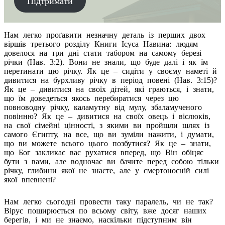
Підтримати
Нам легко проґавити незначну деталь із перших двох
віршів третього розділу Книги Ісуса Навина: людям
довелося на три дні стати табором на самому березі
річки (Нав. 3:2). Вони не знали, що буде далі і як їм
перетинати цю річку. Як це – сидіти у своєму наметі й
дивитися на бурхливу річку в період повені (Нав. 3:15)?
Як це – дивитися на своїх дітей, які граються, і знати,
що їм доведеться якось перебиратися через цю
повноводну річку, каламутну від мулу, збаламученого
повінню? Як це – дивитися на своїх овець і віслюків,
на свої сімейні цінності, з якими ви пройшли шлях із
самого Єгипту, на все, що ви зуміли нажити, і думати,
що ви можете всього цього позбутися? Як це – знати,
що Бог закликає вас рухатися вперед, що Він обіцяє
бути з вами, але водночас ви бачите перед собою тільки
річку, глибини якої не знаєте, але у смертоносній силі
якої впевнені?
Нам легко сьогодні провести таку паралель, чи не так?
Вірус поширюється по всьому світу, вже досяг наших
берегів, і ми не знаємо, наскільки підступним він