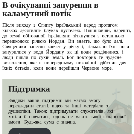
В очікуванні занурення в
каламутний потік
Після виходу з Єгипту ізраїльський народ протягом
кількох десятиліть блукав пустелею. Підійшовши, нарешті,
до землі обітованої, ізраїльтяни зіткнулися з останньою
перешкодою: річкою Йордан. Ви знаєте, що було далі.
Священики занесли ковчег у річку і, тільки-но їхні ноги
занурилися у води Йордану, як ці води розділилися, і
люди пішли по сухій землі. Бог повторив те чудесне
визволення, яке в попередньому поколінні здійснив для
їхніх батьків, коли вони перейшли Червоне море.
Підтримка
Завдяки вашiй підтримці ми маємо змогу
перекладати статті, відео та інші матеріали з
душеопіки. Також підтримувати служителів, які
хотіли б навчатись, однак не мають такої фінансової
змоги. Будь-яка сума є значна.