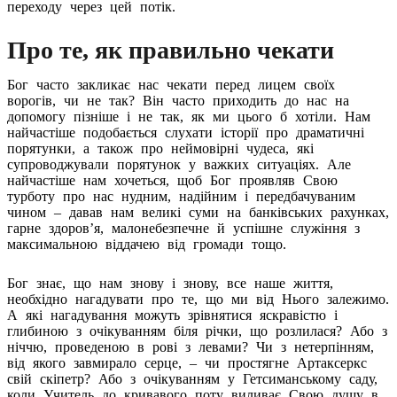
переходу через цей потік.
Про те, як правильно чекати
Бог часто закликає нас чекати перед лицем своїх
ворогів, чи не так? Він часто приходить до нас на
допомогу пізніше і не так, як ми цього б хотіли. Нам
найчастіше подобається слухати історії про драматичні
порятунки, а також про неймовірні чудеса, які
супроводжували порятунок у важких ситуаціях. Але
найчастіше нам хочеться, щоб Бог проявляв Свою
турботу про нас нудним, надійним і передбачуваним
чином – давав нам великі суми на банківських рахунках,
гарне здоров’я, малонебезпечне й успішне служіння з
максимальною віддачею від громади тощо.
Бог знає, що нам знову і знову, все наше життя,
необхідно нагадувати про те, що ми від Нього залежимо.
А які нагадування можуть зрівнятися яскравістю і
глибиною з очікуванням біля річки, що розлилася? Або з
ніччю, проведеною в рові з левами? Чи з нетерпінням,
від якого завмирало серце, – чи простягне Артаксеркс
свій скіпетр? Або з очікуванням у Гетсиманському саду,
коли Учитель до кривавого поту виливає Свою душу в