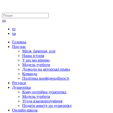
ua
ru
ua
Головна
Про нас
Місія, бачення, цілі
Наша історія
У що ми віримо
Модель турботи
Дозволи на авторські права
Команда
Політика конфіденційності
Ресурси
Душеопіка
Кому потрібна душеопіка
Модель турботи
Угода взаєморозуміння
Подати анкету на душеопіку
Онлайн-школа