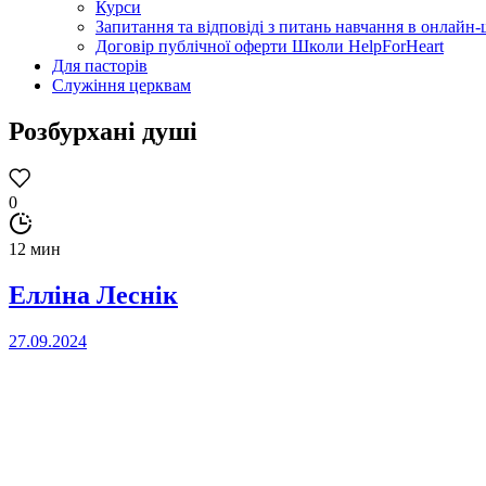
Курси
Запитання та відповіді з питань навчання в онлайн-ш
Договір публічної оферти Школи HelpForHeart
Для пасторів
Служіння церквам
Розбурхані душі
0
12 мин
Елліна Леснік
27.09.2024