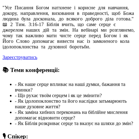
"Усе Писання Богом натхнене і корисне для навчання,
докору, направлення, виховання в праведності, щоб Божа
людина була досконала, до всякого доброго діла готова."
📖 2 Тим. 3:16-17 Біблія вчить, що саме серце є
джерелом наших дій та змін. На вебінарі ми розглянемо,
чому так важливо мати чисте серце перед Богом і як
Його Слово допомагає вивести нас із замкненого кола
ідолопоклонства та духовної боротьби.
Зареєструватись
📚 Теми конференції:
- Як наше серце впливає на наші думки, бажання та
вчинки?
- Що рухає твоїм серцем і як це змінити?
- Як ідолопоклонство та його наслідки затьмарюють
наше духовне життя?
- Як заміна хибних переконань на біблійне мислення
допомагає відновити серце?
- Як Біблія розкриває серце та вказує на шляхи до змін?
🎙 Спікер: