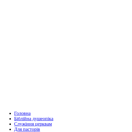
Головна
Біблійна душеопіка
Служіння церквам
Для пасторів