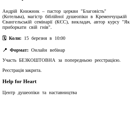
Андрій Книжник – пастор церкви "Благовість"
(Котельва), магістр біблійної душеопіки в Кременчуцькій
Євангельській семінарії (КЄС), викладач, автор курсу "Як
приборкати свій гнів".
🗓 Коли:
15 березня в 10:00
📍 Формат:
Онлайн вебінар
Участь
БЕЗКОШТОВНА
за попередньою реєстрацією.
Реєстрація закрита.
Help for Heart
Центр душеопіки та наставництва