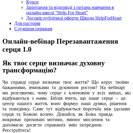
Курси
Запитання та відповіді з питань навчання в
онлайн-школі “Help For Heart”
Договір публічної оферти Школи HelpForHeart
Для пасторів
Служіння церквам
Онлайн-вебінар Перезавантаження
серця 1.0
Як твоє серце визначає духовну
трансформацію?
Чи справді серце визначає твоє життя? Що керує твоїми
бажаннями, вчинками та духовним ростом? На вебінарі
ми розглянемо, чому серце є ключовим у всіх змінах, які
відбуваються з нами. Біблія вчить, що наше серце – це
центр нашого життя, воно формує наші думки, рішення
та поведінку. Саме тут відбувається боротьба між ідолами
серця та Божою волею. Дізнайся, як Божа правда
викриває приховані мотиви, змінює мислення та
допомагає досягти справжніх змін ізсередини.
Реєструйтесь!