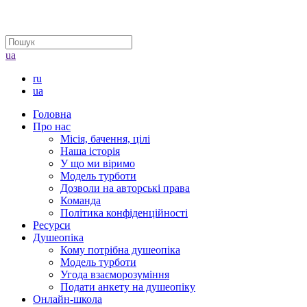
ua
ru
ua
Головна
Про нас
Місія, бачення, цілі
Наша історія
У що ми віримо
Модель турботи
Дозволи на авторські права
Команда
Політика конфіденційності
Ресурси
Душеопіка
Кому потрібна душеопіка
Модель турботи
Угода взаєморозуміння
Подати анкету на душеопіку
Онлайн-школа