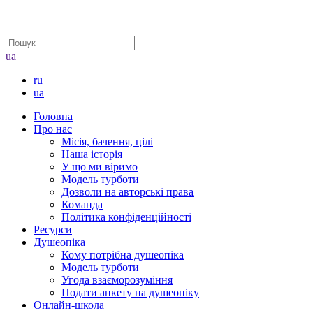
ua
ru
ua
Головна
Про нас
Місія, бачення, цілі
Наша історія
У що ми віримо
Модель турботи
Дозволи на авторські права
Команда
Політика конфіденційності
Ресурси
Душеопіка
Кому потрібна душеопіка
Модель турботи
Угода взаєморозуміння
Подати анкету на душеопіку
Онлайн-школа