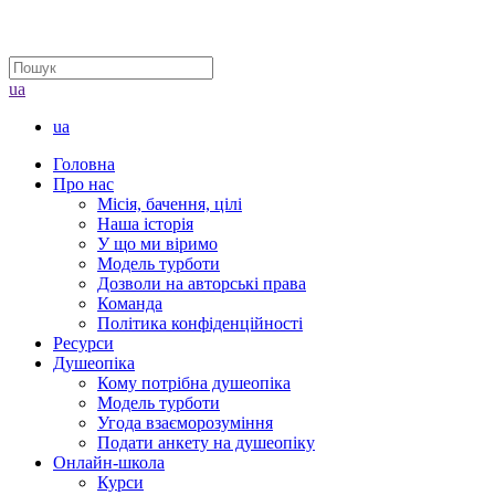
ua
ua
Головна
Про нас
Місія, бачення, цілі
Наша історія
У що ми віримо
Модель турботи
Дозволи на авторські права
Команда
Політика конфіденційності
Ресурси
Душеопіка
Кому потрібна душеопіка
Модель турботи
Угода взаєморозуміння
Подати анкету на душеопіку
Онлайн-школа
Курси