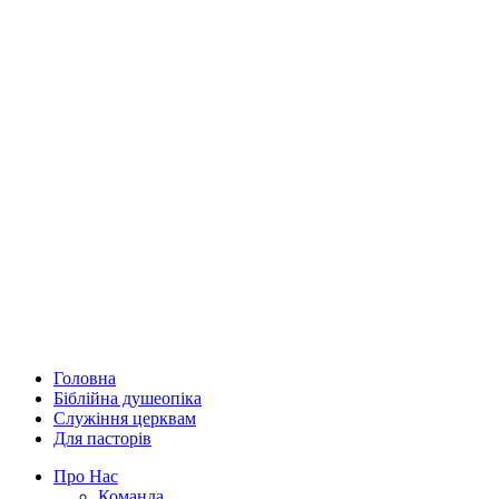
Головна
Біблійна душеопіка
Служіння церквам
Для пасторів
Про Нас
Команда