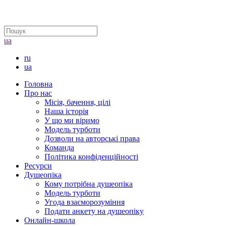
ua
ru
ua
Головна
Про нас
Місія, бачення, цілі
Наша історія
У що ми віримо
Модель турботи
Дозволи на авторські права
Команда
Політика конфіденційності
Ресурси
Душеопіка
Кому потрібна душеопіка
Модель турботи
Угода взаєморозуміння
Подати анкету на душеопіку
Онлайн-школа