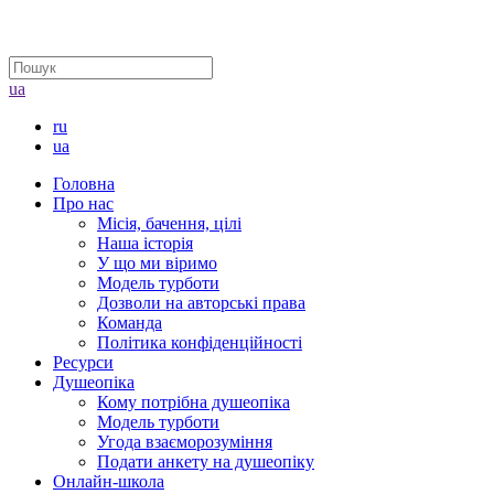
ua
ru
ua
Головна
Про нас
Місія, бачення, цілі
Наша історія
У що ми віримо
Модель турботи
Дозволи на авторські права
Команда
Політика конфіденційності
Ресурси
Душеопіка
Кому потрібна душеопіка
Модель турботи
Угода взаєморозуміння
Подати анкету на душеопіку
Онлайн-школа