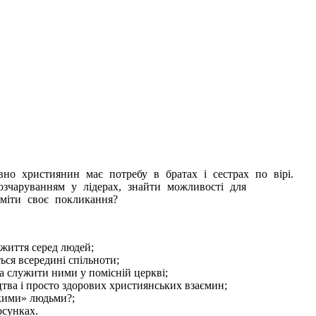
вно християнин має потребу в братах і сестрах по вірі.
зчаруванням у лідерах, знайти можливості для
зуміти своє покликання?
 життя серед людей;
ься всередині спільноти;
та служити ними у помісній церкві;
тва і просто здорових християнських взаємин;
жкими» людьми?;
осунках.