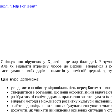
колі “Help For Heart”
Спілкування віруючих у Христі – це дар благодаті. Безумо
Але як віднайти втрачену любов до церкви, впоратися з ро
застосування своїх дарів і талантів у помісній церкві, зро
Цей курс допоможе:
усвідомити особисту відповідальність перед Богом за своє
ствердитися в розумінні, що ваші особисті зміни відбувают
розібратися зі своїми дарами, практично застосовувати їх 
вибрати методи і можливості розвитку культури наставниц
знайти відповідь на питання: як будувати стосунки з «ва
зрозуміти, як уникати виникнення кризових ситуацій у ст