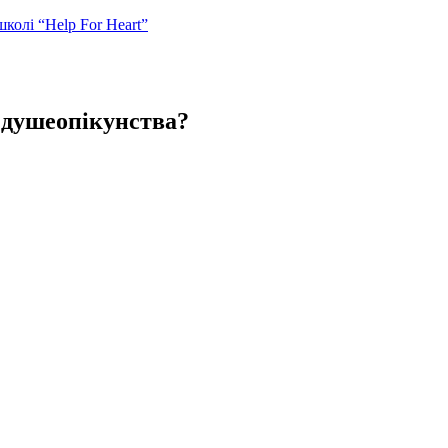
колі “Help For Heart”
 душеопікунства?