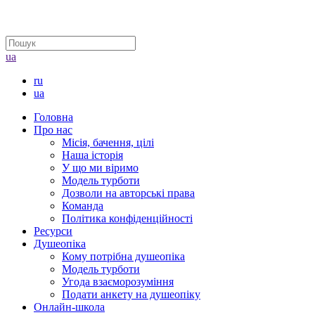
ua
ru
ua
Головна
Про нас
Місія, бачення, цілі
Наша історія
У що ми віримо
Модель турботи
Дозволи на авторські права
Команда
Політика конфіденційності
Ресурси
Душеопіка
Кому потрібна душеопіка
Модель турботи
Угода взаєморозуміння
Подати анкету на душеопіку
Онлайн-школа