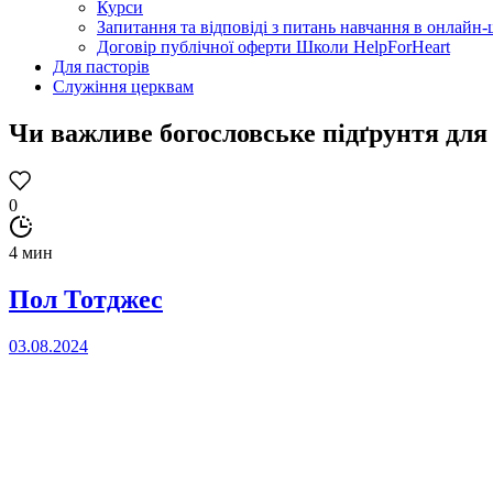
Курси
Запитання та відповіді з питань навчання в онлайн-ш
Договір публічної оферти Школи HelpForHeart
Для пасторів
Служіння церквам
Чи важливе богословське підґрунтя для
0
4 мин
Пол Тотджес
03.08.2024