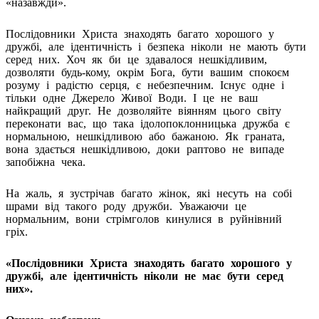
«назавжди».
Послідовники Христа знаходять багато хорошого у
дружбі, але ідентичність і безпека ніколи не мають бути
серед них. Хоч як би це здавалося нешкідливим,
дозволяти будь-кому, окрім Бога, бути вашим спокоєм
розуму і радістю серця, є небезпечним. Існує одне і
тільки одне Джерело Живої Води. І це не ваш
найкращий друг. Не дозволяйте віянням цього світу
переконати вас, що така ідолопоклонницька дружба є
нормальною, нешкідливою або бажаною. Як граната,
вона здається нешкідливою, доки раптово не випаде
запобіжна чека.
На жаль, я зустрічав багато жінок, які несуть на собі
шрами від такого роду дружби. Уважаючи це
нормальним, вони стрімголов кинулися в руйнівний
гріх.
«Послідовники Христа знаходять багато хорошого у
дружбі, але ідентичність ніколи не має бути серед
них».