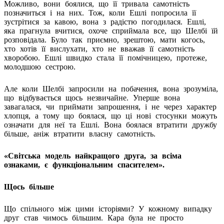
Можливо, вони боялися, що її тривала самотність
позначиться і на них. Тож, коли Ешлі попросила її
зустрітися за кавою, вона з радістю погодилася. Ешлі,
яка прагнула вчитися, охоче сприймала все, що Шелбі їй
розповідала. Було так приємно, зрештою, мати когось,
хто хотів її вислухати, хто не вважав її самотність
хворобою. Ешлі швидко стала її помічницею, протеже,
молодшою сестрою.
Але коли Шелбі запросили на побачення, вона зрозуміла,
що відбувається щось незвичайне. Уперше вона
завагалася, чи приймати запрошення, і не через характер
хлопця, а тому що боялася, що ці нові стосунки можуть
означати для неї та Ешлі. Вона боялася втратити дружбу
більше, аніж втратити власну самотність.
«
Світська модель найкращого друга, за всіма
ознаками, є функціональним спасителем».
Щось більше
Що спільного між цими історіями? У кожному випадку
друг став чимось більшим. Кара була не просто