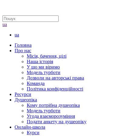
ua
ua
Головна
Про нас
Місія, бачення, цілі
Наша історія
У що ми віримо
Модель турботи
Дозволи на авторські права
Команда
Політика конфіденційності
Ресурси
Душеопіка
Кому потрібна душеопіка
Модель турботи
Угода взаєморозуміння
Подати анкету на душеопіку
Онлайн-школа
Курси