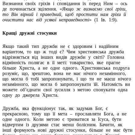
Визнання своїх гріхів і сповідання їх перед Ним – ось
де починається зцілення. «
Якщо ж визнаємо свої гріхи,
то Він вірний і праведний, щоб простити нам гріхи й
очистити нас від усякої неправедності
» (1 Ів. 1:9).
Кращі дружні стосунки
Якщо такий тип дружби не є здоровим і надійним
варіантом, то що ж тоді є? Чим християнська дружба
відрізняється від інших видів дружби у світі? Головна
відмінність полягає в її меті: товариство, яке прагне
більше Христа, а не одне одного. Християнська подруга
розуміє, що, зрештою, вона не має нічого незамінного,
що могла б тобі запропонувати, і що ти не маєш нічого
незамінного, що могла б запропонувати їй. Натомість ви
можете обʼєднати свої зусилля з метою спонукати одна
одну до джерела Христа.
Дружба, яка функціонує так, як задумав Бог, є
прекрасною, тому що її мета – прославляти Бога, а не
одне одного. Коли метою є триматися за Ісуса, бути
відвертим із друзями стає менш болісним. Бачити, як
інші формують нові дружні стосунки, більше не має бути