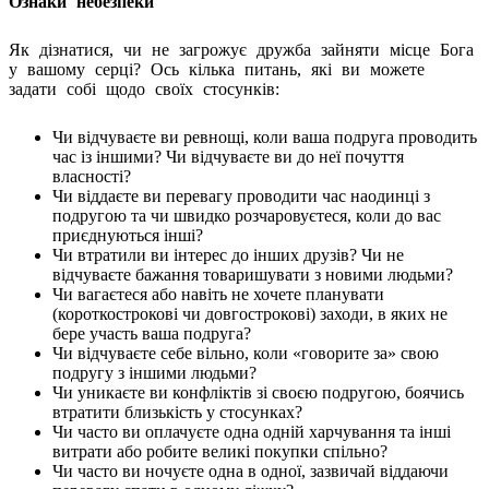
Ознаки небезпеки
Як дізнатися, чи не загрожує дружба зайняти місце Бога
у вашому серці? Ось кілька питань, які ви можете
задати собі щодо своїх стосунків:
Чи відчуваєте ви ревнощі, коли ваша подруга проводить
час із іншими? Чи відчуваєте ви до неї почуття
власності?
Чи віддаєте ви перевагу проводити час наодинці з
подругою та чи швидко розчаровуєтеся, коли до вас
приєднуються інші?
Чи втратили ви інтерес до інших друзів? Чи не
відчуваєте бажання товаришувати з новими людьми?
Чи вагаєтеся або навіть не хочете планувати
(короткострокові чи довгострокові) заходи, в яких не
бере участь ваша подруга?
Чи відчуваєте себе вільно, коли «говорите за» свою
подругу з іншими людьми?
Чи уникаєте ви конфліктів зі своєю подругою, боячись
втратити близькість у стосунках?
Чи часто ви оплачуєте одна одній харчування та інші
витрати або робите великі покупки спільно?
Чи часто ви ночуєте одна в одної, зазвичай віддаючи