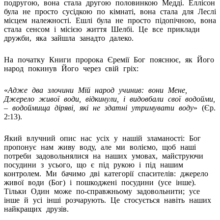
подругою, вона стала другою половинкою Медді. Еллісон
була не просто сусідкою по кімнаті, вона стала для Леслі
місцем належності. Ешлі була не просто підопічною, вона
стала сенсом і місією життя Шелбі. Це все приклади
дружби, яка зайшла занадто далеко.
На початку Книги пророка Єремії Бог пояснює, як Його
народ покинув Його через свій гріх:
«
Адже два злочини Мій народ учинив: вони Мене,
Джерело живої води, відкинули, і видовбали свої водойми,
– водоймища діряві, які не здатні утримувати воду
» (Єр.
2:13).
Який влучний опис нас усіх у нашій зламаності: Бог
пропонує нам живу воду, але ми воліємо, щоб наші
потреби задовольнялися на наших умовах, майструючи
посудини з усього, що є під рукою і під нашим
контролем. Ми бачимо дві категорії спасителів: джерело
живої води (Бог) і пошкоджені посудини (усе інше).
Тільки Один може по-справжньому задовольнити; усе
інше й усі інші розчарують. Це стосується навіть наших
найкращих друзів.