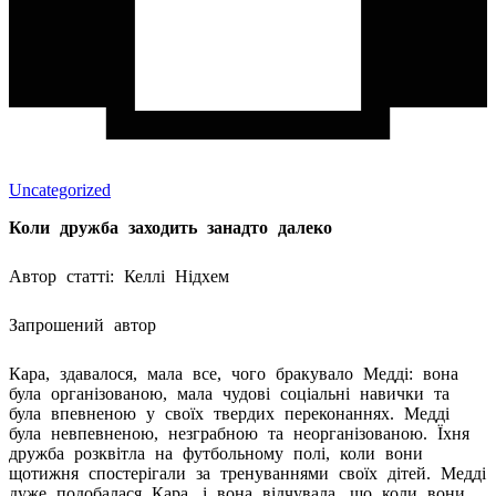
Uncategorized
Коли дружба заходить занадто далеко
Автор статті: Келлі Нідхем
Запрошений автор
Кара, здавалося, мала все, чого бракувало Медді: вона
була організованою, мала чудові соціальні навички та
була впевненою у своїх твердих переконаннях. Медді
була невпевненою, незграбною та неорганізованою. Їхня
дружба розквітла на футбольному полі, коли вони
щотижня спостерігали за тренуваннями своїх дітей. Медді
дуже подобалася Кара, і вона відчувала, що коли вони