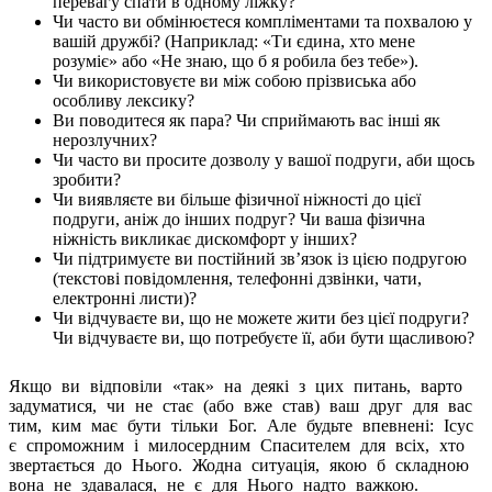
перевагу спати в одному ліжку?
Чи часто ви обмінюєтеся компліментами та похвалою у
вашій дружбі? (Наприклад: «Ти єдина, хто мене
розуміє» або «Не знаю, що б я робила без тебе»).
Чи використовуєте ви між собою прізвиська або
особливу лексику?
Ви поводитеся як пара? Чи сприймають вас інші як
нерозлучних?
Чи часто ви просите дозволу у вашої подруги, аби щось
зробити?
Чи виявляєте ви більше фізичної ніжності до цієї
подруги, аніж до інших подруг? Чи ваша фізична
ніжність викликає дискомфорт у інших?
Чи підтримуєте ви постійний звʼязок із цією подругою
(текстові повідомлення, телефонні дзвінки, чати,
електронні листи)?
Чи відчуваєте ви, що не можете жити без цієї подруги?
Чи відчуваєте ви, що потребуєте її, аби бути щасливою?
Якщо ви відповіли «так» на деякі з цих питань, варто
задуматися, чи не стає (або вже став) ваш друг для вас
тим, ким має бути тільки Бог. Але будьте впевнені: Ісус
є спроможним і милосердним Спасителем для всіх, хто
звертається до Нього. Жодна ситуація, якою б складною
вона не здавалася, не є для Нього надто важкою.