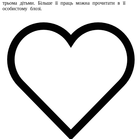
трьома дітьми. Більше її праць можна прочитати в її
особистому блозі.