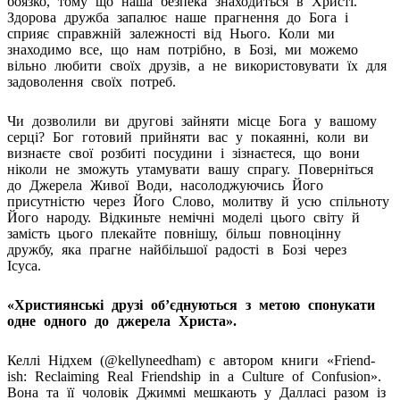
боязко, тому що наша безпека знаходиться в Христі.
Здорова дружба запалює наше прагнення до Бога і
сприяє справжній залежності від Нього. Коли ми
знаходимо все, що нам потрібно, в Бозі, ми можемо
вільно любити своїх друзів, а не використовувати їх для
задоволення своїх потреб.
Чи дозволили ви другові зайняти місце Бога у вашому
серці? Бог готовий прийняти вас у покаянні, коли ви
визнаєте свої розбиті посудини і зізнаєтеся, що вони
ніколи не зможуть утамувати вашу спрагу. Поверніться
до Джерела Живої Води, насолоджуючись Його
присутністю через Його Слово, молитву й усю спільноту
Його народу. Відкиньте немічні моделі цього світу й
замість цього плекайте повнішу, більш повноцінну
дружбу, яка прагне найбільшої радості в Бозі через
Ісуса.
«Християнські друзі обʼєднуються з метою спонукати
одне одного до джерела Христа».
Келлі Нідхем (@kellyneedham) є автором книги «Friend-
ish: Reclaiming Real Friendship in a Culture of Confusion».
Вона та її чоловік Джиммі мешкають у Далласі разом із