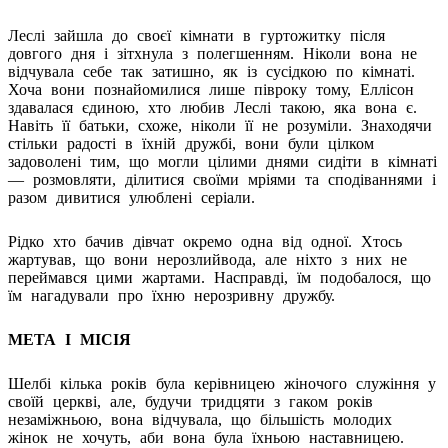
Леслі зайшла до своєї кімнати в гуртожитку після
довгого дня і зітхнула з полегшенням. Ніколи вона не
відчувала себе так затишно, як із сусідкою по кімнаті.
Хоча вони познайомилися лише півроку тому, Еллісон
здавалася єдиною, хто любив Леслі такою, яка вона є.
Навіть її батьки, схоже, ніколи її не розуміли. Знаходячи
стільки радості в їхній дружбі, вони були цілком
задоволені тим, що могли цілими днями сидіти в кімнаті
— розмовляти, ділитися своїми мріями та сподіваннями і
разом дивитися улюблені серіали.
Рідко хто бачив дівчат окремо одна від одної. Хтось
жартував, що вони нерозлийвода, але ніхто з них не
переймався цими жартами. Насправді, їм подобалося, що
їм нагадували про їхню нерозривну дружбу.
МЕТА І МІСІЯ
Шелбі кілька років була керівницею жіночого служіння у
своїй церкві, але, будучи тридцяти з гаком років
незаміжньою, вона відчувала, що більшість молодих
жінок не хочуть, аби вона була їхньою наставницею.