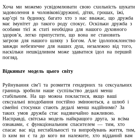
Хоча ми можемо усвідомлювати свою схильність шукати
задоволення в чоловікові/дружині, дітях, грошах, їжі,
карʼєрі та будинку, багато хто з нас вважає, що дружба
має імунітет до такого роду спокус. Оскільки дружба з
особами тієї ж статі необхідна для нашого духовного
здоровʼя, легко припустити, що вона не становить
загрози для нашого шляху з Богом. Але ідолопоклонство
завжди небезпечне для наших душ, незалежно від того,
наскільки нешкідливим може здаватися ідол на перший
погляд.
Відкиньте модель
цього світу
Руйнування сімʼї та розмиття гендерних та сексуальних
границь зробили наше суспільство дедалі менш
стабільним. На що можна покластися, якщо ваші
сексуальні вподобання постійно змінюються, а шлюб і
сімейні стосунки стають дедалі менш надійними? За
таких умов дружба стає надзвичайно важливою.
Насправді, світська модель найкращого друга, за всіма
ознаками, є функціональним спасителем — тим, хто
спасає вас від нестабільності та випробувань життя, тим,
із ким ви є та до кого ви належите, хто відданий вам