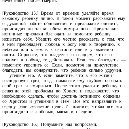
нечестивых после смерти.
[Руководство 15.] Время от времени уделяйте время
каждому ребенку лично. В такой момент расскажите ему
о духовной работе обновления и предложите оценить,
происходит ли такая работа внутри него. Представьте
истинные признаки благодати и помогите ребенку
испытать себя. Убедите его честно рассказать о том, что
в нем преобладает: любовь к Богу или к творению, к
небесам или к земле, к святости или к угождению
плоти. Спросите, что владеет его сердцем, что его
волнует и побуждает действовать. Если это благодать, —
помогите укрепить ее. Если, несмотря на присутствие
благодати, вы обнаружите, что ребенок сильно удручен,
— утешьте его. А если заметите, что в его жизни
господствует грех, тогда помогите ему глубоко осознать
свой грех и смириться. После этого укажите ребенку на
решение этой проблемы во Христе и подскажите, что
необходимо сделать, чтобы достичь истинного общения
со Христом и утешения в Нем. Все это направляйте к
сердцу ради желаемой цели. И помните, чтобы все это
происходило с любовью, мягко и наедине.
[Руководство 16.] Подумайте над вопросами,