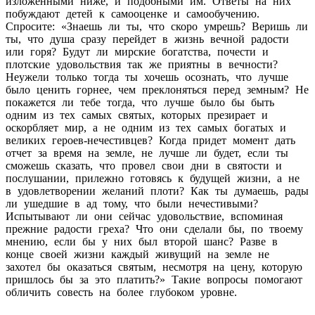
изложенными ниже, и подобными им. Ответы на них
побуждают детей к самооценке и самообучению.
Спросите: «Знаешь ли ты, что скоро умрешь? Веришь ли
ты, что душа сразу перейдет в жизнь вечной радости
или горя? Будут ли мирские богатства, почести и
плотские удовольствия так же приятны в вечности?
Неужели только тогда ты хочешь осознать, что лучше
было ценить горнее, чем преклоняться перед земным? Не
покажется ли тебе тогда, что лучше было бы быть
одним из тех самых святых, которых презирает и
оскорбляет мир, а не одним из тех самых богатых и
великих героев-нечестивцев? Когда придет момент дать
отчет за время на земле, не лучше ли будет, если ты
сможешь сказать, что провел свои дни в святости и
послушании, прилежно готовясь к будущей жизни, а не
в удовлетворении желаний плоти? Как ты думаешь, рады
ли ушедшие в ад тому, что были нечестивыми?
Испытывают ли они сейчас удовольствие, вспоминая
прежние радости греха? Что они сделали бы, по твоему
мнению, если бы у них был второй шанс? Разве в
конце своей жизни каждый живущий на земле не
захотел бы оказаться святым, несмотря на цену, которую
пришлось бы за это платить?» Такие вопросы помогают
обличить совесть на более глубоком уровне.