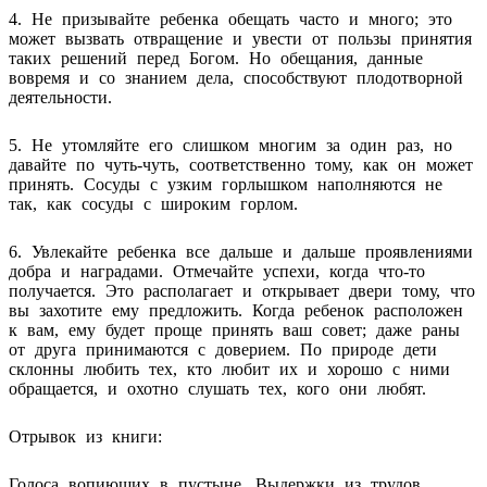
4. He призывайте ребенка обещать часто и много; это
может вызвать отвращение и увести от пользы принятия
таких решений перед Богом. Но обещания, данные
вовремя и со знанием дела, способствуют плодотворной
деятельности.
5. Не утомляйте его слишком многим за один раз, но
давайте по чуть-чуть, соответственно тому, как он может
принять. Сосуды с узким горлышком наполняются не
так, как сосуды с широким горлом.
6. Увлекайте ребенка все дальше и дальше проявлениями
добра и наградами. Отмечайте успехи, когда что-то
получается. Это располагает и открывает двери тому, что
вы захотите ему предложить. Когда ребенок расположен
к вам, ему будет проще принять ваш совет; даже раны
от друга принимаются с доверием. По природе дети
склонны любить тех, кто любит их и хорошо с ними
обращается, и охотно слушать тех, кого они любят.
Отрывок из книги:
Голоса вопиющих в пустыне. Выдержки из трудов