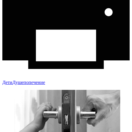
Дети
Душепопечение