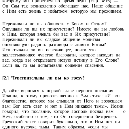
которому мы прибегаем во время беды (Евр. 4:16) —
Он Сам так великолепно обогащает нас. Наше общение
с Ним есть жизнь с избытком, которую мы проживаем.
Переживали ли вы общность с Богом и Отцом?
Ощущали ли вы их присутствие? Имеете ли вы любовь
к Ним, которая влекла бы вас в Их присутствие?
Переживали ли вы сладкое общение молитвы —
опьяняющую радость разговора с живым Богом?
Испытывали ли вы освежающее, почти что
захлестывающее чувство благодати, которое находит на
вас, когда вы открываете новую истину в Его Слове?
Если да, то вы испытывали общение спасения.
[2.] Чувствительны ли вы ко греху?
Давайте вернемся к первой главе первого послания
Иоанна, к этому провозглашению в 5-м стихе: «И вот
благовестие, которое мы слышали от Него и возвещаем
вам: Бог есть свет, и нет в Нем никакой тьмы». Иоанн
говорил, что послание, которое Господь послал нам — о
Нем, особенно о том, что Он совершенно безгрешен.
Греческий текст говорит буквально, что в Нем нет ни
единого кусочка тьмы. Таким образом, «если мы