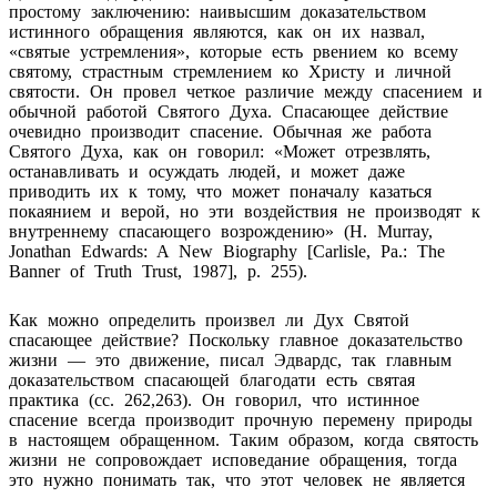
простому заключению: наивысшим доказательством
истинного обращения являются, как он их назвал,
«святые устремления», которые есть рвением ко всему
святому, страстным стремлением ко Христу и личной
святости. Он провел четкое различие между спасением и
обычной работой Святого Духа. Спасающее действие
очевидно производит спасение. Обычная же работа
Святого Духа, как он говорил: «Может отрезвлять,
останавливать и осуждать людей, и может даже
приводить их к тому, что может поначалу казаться
покаянием и верой, но эти воздействия не производят к
внутреннему спасающего возрождению» (H. Murray,
Jonathan Edwards: A New Biography [Carlisle, Pa.: The
Banner of Truth Trust, 1987], p. 255).
Как можно определить произвел ли Дух Святой
спасающее действие? Поскольку главное доказательство
жизни — это движение, писал Эдвардс, так главным
доказательством спасающей благодати есть святая
практика (сс. 262,263). Он говорил, что истинное
спасение всегда производит прочную перемену природы
в настоящем обращенном. Таким образом, когда святость
жизни не сопровождает исповедание обращения, тогда
это нужно понимать так, что этот человек не является