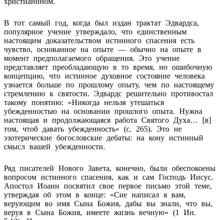
христианином.
В тот самый год, когда был издан трактат Эдвардса,
популярное учение утверждало, что единственным
настоящим доказательством истинного спасения есть
чувство, основанное на опыте — обычно на опыте в
момент предполагаемого обращения. Это учение
представляет преобладающую в то время, но ошибочную
концепцию, что истинное духовное состояние человека
узнается больше по прошлому опыту, чем по настоящему
стремлению к святости. Эдвардс решительно противостал
такому понятию: «Никогда нельзя утешаться
убежденностью на основании прошлого опыта. Нужна
настоящая и продолжающаяся работа Святого Духа… [в]
том, чтоб давать убежденность» (с. 265). Это не
эзотерические богословские дебаты: на кону истинный
смысл вашей убежденности.
Ряд писателей Нового Завета, конечно, были обеспокоены
вопросом истинного спасения, как и сам Господь Иисус.
Апостол Иоанн посвятил свое первое письмо этой теме,
утверждая об этом в конце: «Сие написал я вам,
верующим во имя Сына Божия, дабы вы знали, что вы,
веруя в Сына Божия, имеете жизнь вечную» (1 Ин.