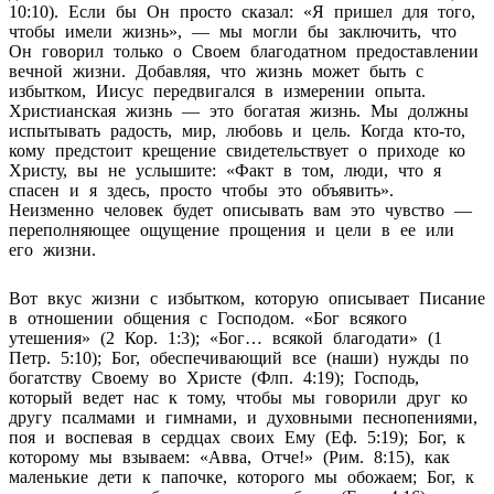
10:10). Если бы Он просто сказал: «Я пришел для того,
чтобы имели жизнь», — мы могли бы заключить, что
Он говорил только о Своем благодатном предоставлении
вечной жизни. Добавляя, что жизнь может быть с
избытком, Иисус передвигался в измерении опыта.
Христианская жизнь — это богатая жизнь. Мы должны
испытывать радость, мир, любовь и цель. Когда кто-то,
кому предстоит крещение свидетельствует о приходе ко
Христу, вы не услышите: «Факт в том, люди, что я
спасен и я здесь, просто чтобы это объявить».
Неизменно человек будет описывать вам это чувство —
переполняющее ощущение прощения и цели в ее или
его жизни.
Вот вкус жизни с избытком, которую описывает Писание
в отношении общения с Господом. «Бог всякого
утешения» (2 Кор. 1:3); «Бог… всякой благодати» (1
Петр. 5:10); Бог, обеспечивающий все (наши) нужды по
богатству Своему во Христе (Флп. 4:19); Господь,
который ведет нас к тому, чтобы мы говорили друг ко
другу псалмами и гимнами, и духовными песнопениями,
поя и воспевая в сердцах своих Ему (Еф. 5:19); Бог, к
которому мы взываем: «Авва, Отче!» (Рим. 8:15), как
маленькие дети к папочке, которого мы обожаем; Бог, к