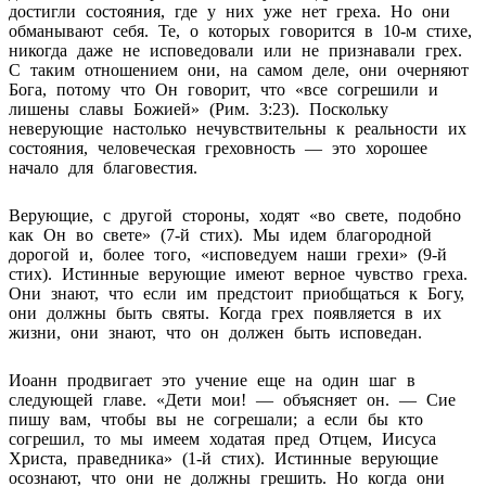
достигли состояния, где у них уже нет греха. Но они
обманывают себя. Те, о которых говорится в 10-м стихе,
никогда даже не исповедовали или не признавали грех.
С таким отношением они, на самом деле, они очерняют
Бога, потому что Он говорит, что «все согрешили и
лишены славы Божией» (Рим. 3:23). Поскольку
неверующие настолько нечувствительны к реальности их
состояния, человеческая греховность — это хорошее
начало для благовестия.
Верующие, с другой стороны, ходят «во свете, подобно
как Он во свете» (7-й стих). Мы идем благородной
дорогой и, более того, «исповедуем наши грехи» (9-й
стих). Истинные верующие имеют верное чувство греха.
Они знают, что если им предстоит приобщаться к Богу,
они должны быть святы. Когда грех появляется в их
жизни, они знают, что он должен быть исповедан.
Иоанн продвигает это учение еще на один шаг в
следующей главе. «Дети мои! — объясняет он. — Сие
пишу вам, чтобы вы не согрешали; а если бы кто
согрешил, то мы имеем ходатая пред Отцем, Иисуса
Христа, праведника» (1-й стих). Истинные верующие
осознают, что они не должны грешить. Но когда они