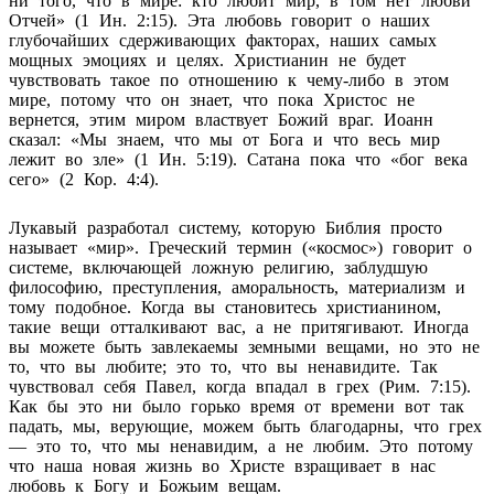
ни того, что в мире: кто любит мир, в том нет любви
Отчей» (1 Ин. 2:15). Эта любовь говорит о наших
глубочайших сдерживающих факторах, наших самых
мощных эмоциях и целях. Христианин не будет
чувствовать такое по отношению к чему-либо в этом
мире, потому что он знает, что пока Христос не
вернется, этим миром властвует Божий враг. Иоанн
сказал: «Мы знаем, что мы от Бога и что весь мир
лежит во зле» (1 Ин. 5:19). Сатана пока что «бог века
сего» (2 Кор. 4:4).
Лукавый разработал систему, которую Библия просто
называет «мир». Греческий термин («космос») говорит о
системе, включающей ложную религию, заблудшую
философию, преступления, аморальность, материализм и
тому подобное. Когда вы становитесь христианином,
такие вещи отталкивают вас, а не притягивают. Иногда
вы можете быть завлекаемы земными вещами, но это не
то, что вы любите; это то, что вы ненавидите. Так
чувствовал себя Павел, когда впадал в грех (Рим. 7:15).
Как бы это ни было горько время от времени вот так
падать, мы, верующие, можем быть благодарны, что грех
— это то, что мы ненавидим, а не любим. Это потому
что наша новая жизнь во Христе взращивает в нас
любовь к Богу и Божьим вещам.