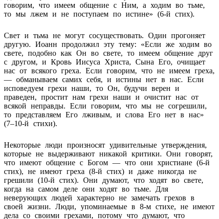
говорим, что имеем общение с Ним, а ходим во тьме,
то мы лжем и не поступаем по истине» (6-й стих).
Свет и тьма не могут сосуществовать. Один прогоняет
другую. Иоанн продолжил эту тему: «Если же ходим во
свете, подобно как Он во свете, то имеем общение друг
с другом, и Кровь Иисуса Христа, Сына Его, очищает
нас от всякого греха. Если говорим, что не имеем греха,
— обманываем самих себя, и истины нет в нас. Если
исповедуем грехи наши, то Он, будучи верен и
праведен, простит нам грехи наши и очистит нас от
всякой неправды. Если говорим, что мы не согрешили,
то представляем Его лживым, и слова Его нет в нас»
(7–10-й стихи).
Некоторые люди произносят удивительные утверждения,
которые не выдерживают никакой критики. Они говорят,
что имеют общение с Богом — что они христиане (6-й
стих), не имеют греха (8-й стих) и даже никогда не
грешили (10-й стих). Они думают, что ходят во свете,
когда на самом деле они ходят во тьме. Для
неверующих людей характерно не замечать грехов в
своей жизни. Люди, упоминаемые в 8-м стихе, не имеют
дела со своими грехами, потому что думают, что