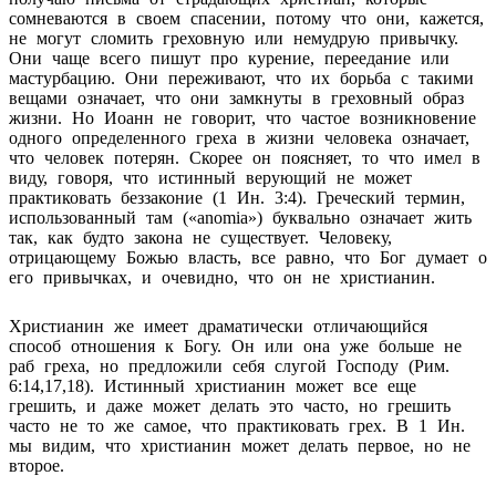
сомневаются в своем спасении, потому что они, кажется,
не могут сломить греховную или немудрую привычку.
Они чаще всего пишут про курение, переедание или
мастурбацию. Они переживают, что их борьба с такими
вещами означает, что они замкнуты в греховный образ
жизни. Но Иоанн не говорит, что частое возникновение
одного определенного греха в жизни человека означает,
что человек потерян. Скорее он поясняет, то что имел в
виду, говоря, что истинный верующий не может
практиковать беззаконие (1 Ин. 3:4). Греческий термин,
использованный там («anomia») буквально означает жить
так, как будто закона не существует. Человеку,
отрицающему Божью власть, все равно, что Бог думает о
его привычках, и очевидно, что он не христианин.
Христианин же имеет драматически отличающийся
способ отношения к Богу. Он или она уже больше не
раб греха, но предложили себя слугой Господу (Рим.
6:14,17,18). Истинный христианин может все еще
грешить, и даже может делать это часто, но грешить
часто не то же самое, что практиковать грех. В 1 Ин.
мы видим, что христианин может делать первое, но не
второе.