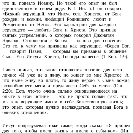
что ж, повезло Иоанну. Но такой его опыт не был
единственным в своем роде. В 1 Ин. 5:1 он говорит:
«Всякий верующий, что Иисус есть Христос, от Бога
рожден, и всякий, любящий Родившего, любит и
Рожденного от Него». Это характерно для каждого
верующего — любить Бога и Христа. Это признак
святых устремлений, о которых говорил Джонатан
Эдвардс. Отношения с Богом — основа для спасения.
Это то, к чему мы призваны как верующие. «Верен Бог,
— говорит Павел, — которым вы призваны в общение
Сына Его Иисуса Христа, Господа нашего» (1 Кор. 1:9).
Павел описал, что такие отношения значили для него
лично: «И уже не я живу, но живет во мне Христос. А
что ныне живу во плоти, то живу верою в Сына Божия,
возлюбившего меня и предавшего Себя за меня» (Гал.
2:20). Есть что-то очень сильно основывающееся на
опыте в этой истине — это не просто голый факт, что
мы как верующие имеем в себе Божественную жизнь;
это опыт, которым нужно наслаждаться, познавая Бога в
близких отношениях.
Иисус подразумевал тоже самое, когда сказал: «Я пришел
для того, чтобы имели жизнь и имели с избытком» (Ин.