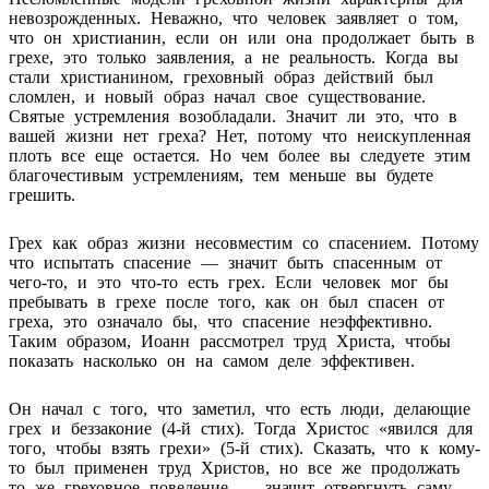
невозрожденных. Неважно, что человек заявляет о том,
что он христианин, если он или она продолжает быть в
грехе, это только заявления, а не реальность. Когда вы
стали христианином, греховный образ действий был
сломлен, и новый образ начал свое существование.
Святые устремления возобладали. Значит ли это, что в
вашей жизни нет греха? Нет, потому что неискупленная
плоть все еще остается. Но чем более вы следуете этим
благочестивым устремлениям, тем меньше вы будете
грешить.
Грех как образ жизни несовместим со спасением. Потому
что испытать спасение — значит быть спасенным от
чего-то, и это что-то есть грех. Если человек мог бы
пребывать в грехе после того, как он был спасен от
греха, это означало бы, что спасение неэффективно.
Таким образом, Иоанн рассмотрел труд Христа, чтобы
показать насколько он на самом деле эффективен.
Он начал с того, что заметил, что есть люди, делающие
грех и беззаконие (4-й стих). Тогда Христос «явился для
того, чтобы взять грехи» (5-й стих). Сказать, что к кому-
то был применен труд Христов, но все же продолжать
то же греховное поведение — значит отвергнуть саму