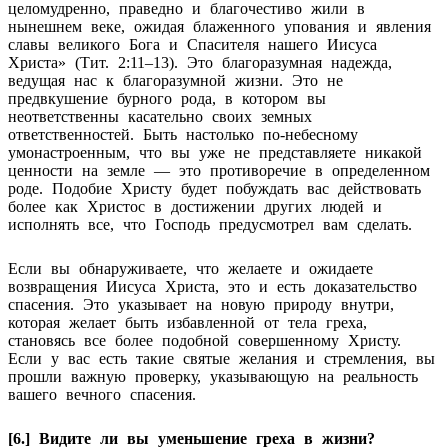
целомудренно, праведно и благочестиво жили в
нынешнем веке, ожидая блаженного упования и явления
славы великого Бога и Спасителя нашего Иисуса
Христа» (Тит. 2:11–13). Это благоразумная надежда,
ведущая нас к благоразумной жизни. Это не
предвкушение бурного рода, в котором вы
неответственны касательно своих земных
ответственностей. Быть настолько по-небесному
умонастроенным, что вы уже не представляете никакой
ценности на земле — это противоречие в определенном
роде. Подобие Христу будет побуждать вас действовать
более как Христос в достижении других людей и
исполнять все, что Господь предусмотрел вам сделать.
Если вы обнаруживаете, что желаете и ожидаете
возвращения Иисуса Христа, это и есть доказательство
спасения. Это указывает на новую природу внутри,
которая желает быть избавленной от тела греха,
становясь все более подобной совершенному Христу.
Если у вас есть такие святые желания и стремления, вы
прошли важную проверку, указывающую на реальность
вашего вечного спасения.
[6.] Видите ли вы уменьшение греха в жизни?