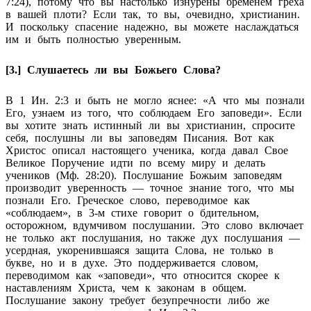
7:24), потому что вы настолько изнурены бременем греха
в вашей плоти? Если так, то вы, очевидно, христианин.
И поскольку спасение надежно, вы можете наслаждаться
им и быть полностью уверенным.
[3.] Слушаетесь ли вы Божьего Слова?
В 1 Ин. 2:3 и быть не могло яснее: «А что мы познали
Его, узнаем из того, что соблюдаем Его заповеди». Если
вы хотите знать истинный ли вы христианин, спросите
себя, послушны ли вы заповедям Писания. Вот как
Христос описал настоящего ученика, когда давал Свое
Великое Поручение идти по всему миру и делать
учеников (Мф. 28:20). Послушание Божьим заповедям
производит уверенность — точное знание того, что мы
познали Его. Греческое слово, переводимое как
«соблюдаем», в 3-м стихе говорит о бдительном,
осторожном, вдумчивом послушании. Это слово включает
не только акт послушания, но также дух послушания —
усердная, укоренившаяся защита Слова, не только в
букве, но и в духе. Это поддерживается словом,
переводимом как «заповеди», что относится скорее к
наставлениям Христа, чем к законам в общем.
Послушание закону требует безупречности либо же