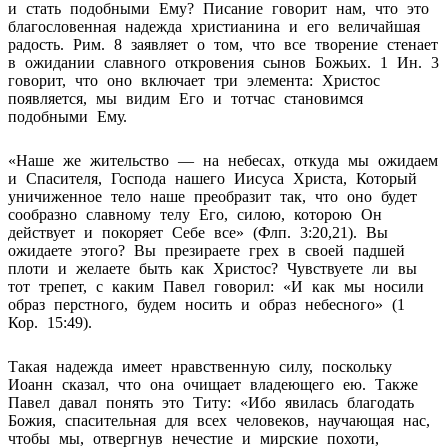
и стать подобными Ему? Писание говорит нам, что это
благословенная надежда христианина и его величайшая
радость. Рим. 8 заявляет о том, что все творение стенает
в ожидании славного откровения сынов Божьих. 1 Ин. 3
говорит, что оно включает три элемента: Христос
появляется, мы видим Его и тотчас становимся
подобными Ему.
«Наше же жительство — на небесах, откуда мы ожидаем
и Спасителя, Господа нашего Иисуса Христа, Который
уничиженное тело наше преобразит так, что оно будет
сообразно славному телу Его, силою, которою Он
действует и покоряет Себе все» (Флп. 3:20,21). Вы
ожидаете этого? Вы презираете грех в своей падшей
плоти и желаете быть как Христос? Чувствуете ли вы
тот трепет, с каким Павел говорил: «И как мы носили
образ перстного, будем носить и образ небесного» (1
Кор. 15:49).
Такая надежда имеет нравственную силу, поскольку
Иоанн сказал, что она очищает владеющего ею. Также
Павел давал понять это Титу: «Ибо явилась благодать
Божия, спасительная для всех человеков, научающая нас,
чтобы мы, отвергнув нечестие и мирские похоти,