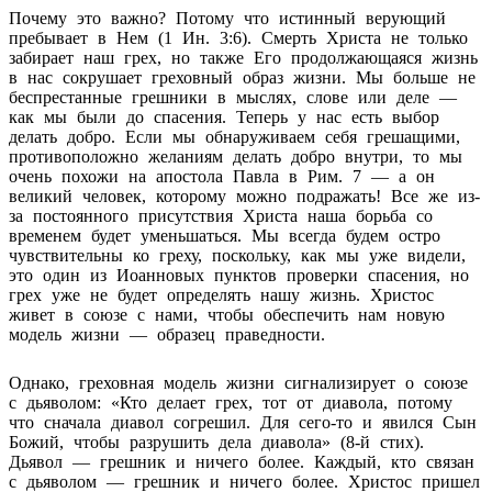
Почему это важно? Потому что истинный верующий
пребывает в Нем (1 Ин. 3:6). Смерть Христа не только
забирает наш грех, но также Его продолжающаяся жизнь
в нас сокрушает греховный образ жизни. Мы больше не
беспрестанные грешники в мыслях, слове или деле —
как мы были до спасения. Теперь у нас есть выбор
делать добро. Если мы обнаруживаем себя грешащими,
противоположно желаниям делать добро внутри, то мы
очень похожи на апостола Павла в Рим. 7 — а он
великий человек, которому можно подражать! Все же из-
за постоянного присутствия Христа наша борьба со
временем будет уменьшаться. Мы всегда будем остро
чувствительны ко греху, поскольку, как мы уже видели,
это один из Иоанновых пунктов проверки спасения, но
грех уже не будет определять нашу жизнь. Христос
живет в союзе с нами, чтобы обеспечить нам новую
модель жизни — образец праведности.
Однако, греховная модель жизни сигнализирует о союзе
с дьяволом: «Кто делает грех, тот от диавола, потому
что сначала диавол согрешил. Для сего-то и явился Сын
Божий, чтобы разрушить дела диавола» (8-й стих).
Дьявол — грешник и ничего более. Каждый, кто связан
с дьяволом — грешник и ничего более. Христос пришел