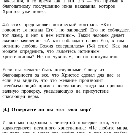
наказания, в то время как 1 Ин. 2:3 — это призыв к
благодатному послушанию из-за наказания, которое
Христос уже понес.
4-й стих представляет логический контраст: «Кто
говорит: „я познал Его“, но заповедей Его не соблюдает,
тот лжец, и нет в нем истины». Такой человек делает
лживое заявление. «А кто соблюдает слово Его, в том
истинно любовь Божия совершилась» (5-й стих). Как вы
можете определить, что являетесь истинным
христианином? Не по чувствам, но по послушанию.
Если вы желаете быть послушными Слову из
благодарности за все, что Христос сделал для вас, и
если вы видите, что это желание производит
всеобъемлющий пример послушания, тогда вы прошли
важную проверку, указывающую на присутствие
спасающей веры.
[4.] Отвергаете ли вы этот злой мир?
И вот мы подходим к четвертой проверке того, что
характеризует истинного христианина: «Не любите мира,