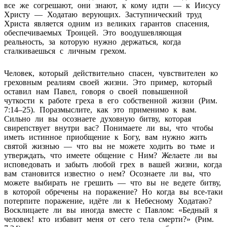
все же согрешают, они знают, к кому идти — к Иисусу
Христу — Ходатаю верующих. Заступнический труд
Христа является одним из великих гарантов спасения,
обеспечиваемых Троицей. Это воодушевляющая
реальность, за которую нужно держаться, когда
сталкиваешься с личным грехом.
Человек, который действительно спасен, чувствителен ко
греховным реалиям своей жизни. Это пример, который
оставил нам Павел, говоря о своей повышенной
чуткости к работе греха в его собственной жизни (Рим.
7:14–25). Поразмыслите, как это применимо к вам.
Сильно ли вы осознаете духовную битву, которая
свирепствует внутри вас? Понимаете ли вы, что чтобы
иметь истинное приобщение к Богу, вам нужно жить
святой жизнью — что вы не можете ходить во тьме и
утверждать, что имеете общение с Ним? Желаете ли вы
исповедовать и забыть любой грех в вашей жизни, когда
вам становится известно о нем? Осознаете ли вы, что
можете выбирать не грешить — что вы не ведете битву,
в которой обречены на поражение? Но когда вы все-таки
потерпите поражение, идёте ли к Небесному Ходатаю?
Восклицаете ли вы иногда вместе с Павлом: «Бедный я
человек! кто избавит меня от сего тела смерти?» (Рим.