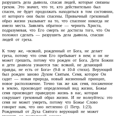
разрушить дела дьявола, спасая людей, которые связаны
грехом. Это значит, что те, кто действительно был
спасен, не будет продолжать находиться в том состоянии,
от которого они были спасены. Привычный греховный
образ жизни указывает на то, что спасение никогда не
имело места. Заявлять обратное — чернить Христа,
подразумевая, что Его смерть не достигла того, что Он
положил сделать — разрушить дела дьявола, спасши
людей от греха.
К тому же, «всякий, рожденный от Бога, не делает
греха, потому что семя Его пребывает в нем; и он не
может грешить, потому что рожден от Бога. Дети Божии
и дети диавола узнаются так: всякий, не делающий
правды, не есть от Бога» (9-й и 10-й стихи). Верующий
был рожден заново Духом Святым. Семя, которое Он
садит — новая природа, новый жизненный принцип,
новое расположение. Точно так же как семя, посаженное
в землю, производит определенный вид жизни, Божье
семя производит праведную жизнь в нас, которая
сокрушает греховный образ жизни. И не волнуйтесь: это
семя не может умереть, потому что Божье Слово
говорит нам, что оно нетленно (1 Петр. 1:23).
Рожденный от Духа Святого верующий не может