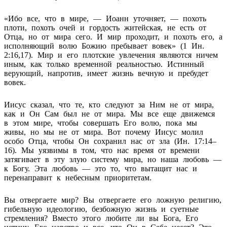
«Ибо все, что в мире, — Иоанн уточняет, — похоть
плоти, похоть очей и гордость житейская, не есть от
Отца, но от мира сего. И мир проходит, и похоть его, а
исполняющий волю Божию пребывает вовек» (1 Ин.
2:16,17). Мир и его плотские увлечения являются ничем
иным, как только временной реальностью. Истинный
верующий, напротив, имеет жизнь вечную и пребудет
вовек.
Иисус сказал, что те, кто следуют за Ним не от мира,
как и Он Сам был не от мира. Мы все еще движемся
в этом мире, чтобы совершать Его волю, пока мы
живы, но мы не от мира. Вот почему Иисус молил
особо Отца, чтобы Он сохранил нас от зла (Ин. 17:14–
16). Мы уязвимы в том, что нас время от времени
затягивает в эту злую систему мира, но наша любовь —
к Богу. Эта любовь — это то, что вытащит нас и
перенаправит к небесным приоритетам.
Вы отвергаете мир? Вы отвергаете его ложную религию,
гибельную идеологию, безбожную жизнь и суетные
стремления? Вместо этого любите ли вы Бога, Его