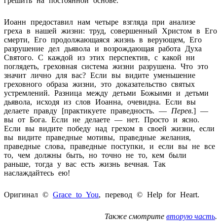
грешить на постоянной основе.
Иоанн предоставил нам четыре взгляда при анализе
греха в нашей жизни: труд, совершенный Христом в Его
смерти, Его продолжающаяся жизнь в верующем, Его
разрушение дел дьявола и возрождающая работа Духа
Святого. С каждой из этих перспектив, с какой ни
поглядеть, греховная система жизни разрушена. Что это
значит лично для вас? Если вы видите уменьшение
греховного образа жизни, это доказательство святых
устремлений. Разница между детьми Божьими и детьми
дьявола, исходя из слов Иоанна, очевидна. Если вы
делаете правду [практикуете праведность. —
Перев.
] —
вы от Бога. Если не делаете — нет. Просто и ясно.
Если вы видите победу над грехом в своей жизни, если
вы видите праведные мотивы, праведные желания,
праведные слова, праведные поступки, и если вы не все
то, чем должны быть, но точно не то, кем были
раньше, тогда у вас есть жизнь вечная. Так
наслаждайтесь ею!
Оригинал ©
Grace to You
, перевод ©
Help
for
Heart
.
Также смотрите
вторую часть
.