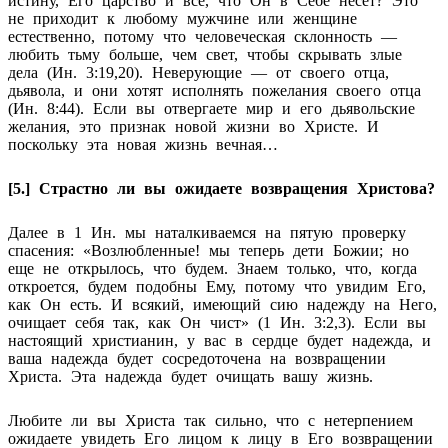
истину, Его царство и все, что Он в Себе несет? Это
не приходит к любому мужчине или женщине
естественно, потому что человеческая склонность —
любить тьму больше, чем свет, чтобы скрывать злые
дела (Ин. 3:19,20). Неверующие — от своего отца,
дьявола, и они хотят исполнять пожелания своего отца
(Ин. 8:44). Если вы отвергаете мир и его дьявольские
желания, это признак новой жизни во Христе. И
поскольку эта новая жизнь вечная…
[5.] Страстно ли вы ожидаете возвращения Христова?
Далее в 1 Ин. мы наталкиваемся на пятую проверку
спасения: «Возлюбленные! мы теперь дети Божии; но
еще не открылось, что будем. Знаем только, что, когда
откроется, будем подобны Ему, потому что увидим Его,
как Он есть. И всякий, имеющий сию надежду на Него,
очищает себя так, как Он чист» (1 Ин. 3:2,3). Если вы
настоящий христианин, у вас в сердце будет надежда, и
ваша надежда будет сосредоточена на возвращении
Христа. Эта надежда будет очищать вашу жизнь.
Любите ли вы Христа так сильно, что с нетерпением
ожидаете увидеть Его лицом к лицу в Его возвращении