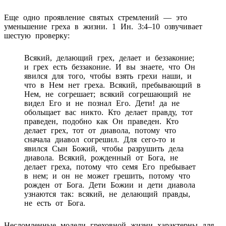
Еще одно проявление святых стремлений — это
уменьшение греха в жизни. 1 Ин. 3:4–10 озвучивает
шестую проверку:
Всякий, делающий грех, делает и беззаконие;
и грех есть беззаконие. И вы знаете, что Он
явился для того, чтобы взять грехи наши, и
что в Нем нет греха. Всякий, пребывающий в
Нем, не согрешает; всякий согрешающий не
видел Его и не познал Его. Дети! да не
обольщает вас никто. Кто делает правду, тот
праведен, подобно как Он праведен. Кто
делает грех, тот от диавола, потому что
сначала диавол согрешил. Для сего-то и
явился Сын Божий, чтобы разрушить дела
диавола. Всякий, рожденный от Бога, не
делает греха, потому что семя Его пребывает
в нем; и он не может грешить, потому что
рожден от Бога. Дети Божии и дети диавола
узнаются так: всякий, не делающий правды,
не есть от Бога.
Несломленные модели греховной жизни характерны для