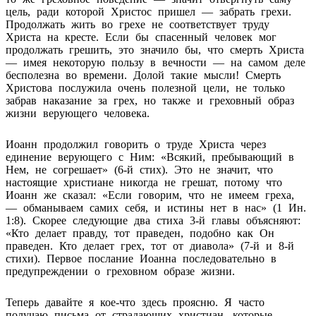
цель, ради которой Христос пришел — забрать грехи.
Продолжать жить во грехе не соответствует труду
Христа на кресте. Если бы спасенный человек мог
продолжать грешить, это значило бы, что смерть Христа
— имея некоторую пользу в вечности — на самом деле
бесполезна во времени. Долой такие мысли! Смерть
Христова послужила очень полезной цели, не только
забрав наказание за грех, но также и греховный образ
жизни верующего человека.
Иоанн продолжил говорить о труде Христа через
единение верующего с Ним: «Всякий, пребывающий в
Нем, не согрешает» (6-й стих). Это не значит, что
настоящие христиане никогда не грешат, потому что
Иоанн же сказал: «Если говорим, что не имеем греха,
— обманываем самих себя, и истины нет в нас» (1 Ин.
1:8). Скорее следующие два стиха 3-й главы объясняют:
«Кто делает правду, тот праведен, подобно как Он
праведен. Кто делает грех, тот от диавола» (7-й и 8-й
стихи). Первое послание Иоанна последовательно в
предупреждении о греховном образе жизни.
Теперь давайте я кое-что здесь проясню. Я часто
получаю письма от страдающих христиан, которые