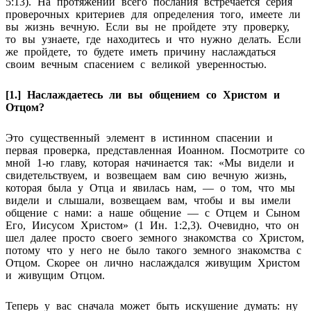
5:13). На протяжении всего послания встречается серия
проверочных критериев для определения того, имеете ли
вы жизнь вечную. Если вы не пройдете эту проверку,
то вы узнаете, где находитесь и что нужно делать. Если
же пройдете, то будете иметь причину наслаждаться
своим вечным спасением с великой уверенностью.
[1.] Наслаждаетесь ли вы общением со Христом и
Отцом?
Это существенный элемент в истинном спасении и
первая проверка, представленная Иоанном. Посмотрите со
мной 1-ю главу, которая начинается так: «Мы видели и
свидетельствуем, и возвещаем вам сию вечную жизнь,
которая была у Отца и явилась нам, — о том, что мы
видели и слышали, возвещаем вам, чтобы и вы имели
общение с нами: а наше общение — с Отцем и Сыном
Его, Иисусом Христом» (1 Ин. 1:2,3). Очевидно, что он
шел далее просто своего земного знакомства со Христом,
потому что у него не было такого земного знакомства с
Отцом. Скорее он лично наслаждался живущим Христом
и живущим Отцом.
Теперь у вас сначала может быть искушение думать: ну