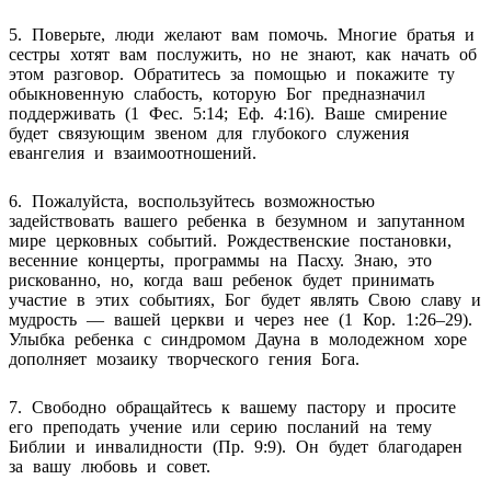
5. Поверьте, люди желают вам помочь. Многие братья и
сестры хотят вам послужить, но не знают, как начать об
этом разговор. Обратитесь за помощью и покажите ту
обыкновенную слабость, которую Бог предназначил
поддерживать (1 Фес. 5:14; Еф. 4:16). Ваше смирение
будет связующим звеном для глубокого служения
евангелия и взаимоотношений.
6. Пожалуйста, воспользуйтесь возможностью
задействовать вашего ребенка в безумном и запутанном
мире церковных событий. Рождественские постановки,
весенние концерты, программы на Пасху. Знаю, это
рискованно, но, когда ваш ребенок будет принимать
участие в этих событиях, Бог будет являть Свою славу и
мудрость — вашей церкви и через нее (1 Кор. 1:26–29).
Улыбка ребенка с синдромом Дауна в молодежном хоре
дополняет мозаику творческого гения Бога.
7. Свободно обращайтесь к вашему пастору и просите
его преподать учение или серию посланий на тему
Библии и инвалидности (Пр. 9:9). Он будет благодарен
за вашу любовь и совет.