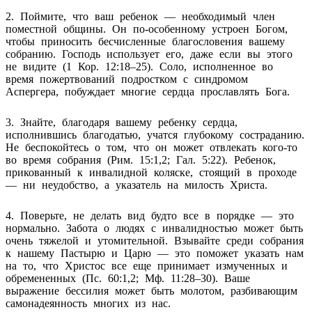
2. Поймите, что ваш ребенок — необходимый член
поместной общины. Он по-особенному устроен Богом,
чтобы приносить бесчисленные благословения вашему
собранию. Господь использует его, даже если вы этого
не видите (1 Кор. 12:18–25). Соло, исполненное во
время пожертвований подростком с синдромом
Аспергера, побуждает многие сердца прославлять Бога.
3. Знайте, благодаря вашему ребенку сердца,
исполнившись благодатью, учатся глубокому состраданию.
Не беспокойтесь о том, что он может отвлекать кого-то
во время собрания (Рим. 15:1,2; Гал. 5:22). Ребенок,
прикованный к инвалидной коляске, стоящий в проходе
— ни неудобство, а указатель на милость Христа.
4. Поверьте, не делать вид будто все в порядке — это
нормально. Забота о людях с инвалидностью может быть
очень тяжелой и утомительной. Взывайте среди собрания
к нашему Пастырю и Царю — это поможет указать нам
на то, что Христос все еще принимает измученных и
обремененных (Пс. 60:1,2; Мф. 11:28–30). Ваше
выражение бессилия может быть молотом, разбивающим
самонадеянность многих из нас.