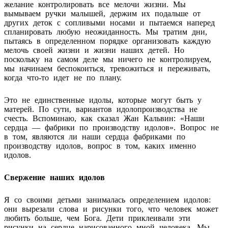
желание контролировать все мелочи жизни. Мы
вымываем ручки малышей, держим их подальше от
других деток с сопливыми носами и пытаемся наперед
спланировать любую неожиданность. Мы тратим дни,
пытаясь в определенном порядке организовать каждую
мелочь своей жизни и жизни наших детей. Но
поскольку на самом деле мы ничего не контролируем,
мы начинаем беспокоиться, тревожиться и переживать,
когда что-то идет не по плану.
Это не единственные идолы, которые могут быть у
матерей. По сути, вариантов идолопроизводства не
счесть. Вспоминаю, как сказал Жан Кальвин: «Наши
сердца — фабрики по производству идолов». Вопрос не
в том, являются ли наши сердца фабриками по
производству идолов, вопрос в том, каких именно
идолов.
Свержение наших идолов
Я со своими детьми занималась определением идолов:
они вырезали слова и рисунки того, что человек может
любить больше, чем Бога. Дети приклеивали эти
рисунки на сердце нарисованного мной человека. Мы