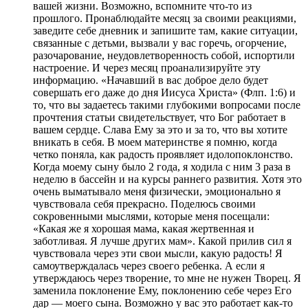
вашей жизни. Возможно, вспомните что-то из
прошлого. Пронаблюдайте месяц за своими реакциями,
заведите себе дневник и запишите там, какие ситуации,
связанные с детьми, вызвали у вас горечь, огорчение,
разочарование, неудовлетворенность собой, испортили
настроение. И через месяц проанализируйте эту
информацию. «Начавший в вас доброе дело будет
совершать его даже до дня Иисуса Христа» (Флп. 1:6) и
то, что вы задаетесь такими глубокими вопросами после
прочтения статьи свидетельствует, что Бог работает в
вашем сердце. Слава Ему за это и за то, что вы хотите
вникать в себя. В моем материнстве я помню, когда
четко поняла, как радость проявляет идолопоклонство.
Когда моему сыну было 2 года, я ходила с ним 3 раза в
неделю в бассейн и на курсы раннего развития. Хотя это
очень выматывало меня физически, эмоционально я
чувствовала себя прекрасно. Поделюсь своими
сокровенными мыслями, которые меня посещали:
«Какая же я хорошая мама, какая жертвенная и
заботливая. Я лучше других мам». Какой прилив сил я
чувствовала через эти свои мысли, какую радость! Я
самоутверждалась через своего ребенка. А если я
утверждаюсь через творение, то мне не нужен Творец. Я
заменила поклонение Ему, поклонению себе через Его
дар — моего сына. Возможно у вас это работает как-то