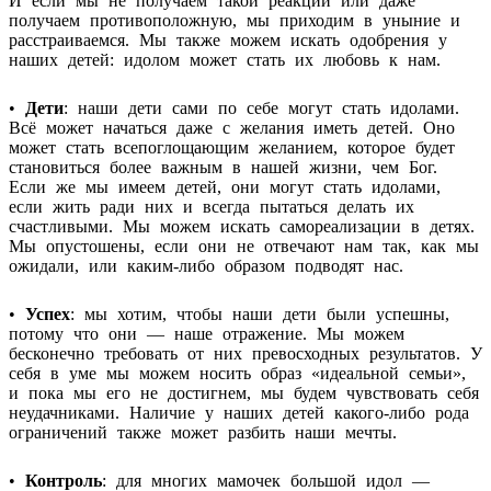
И если мы не получаем такой реакции или даже
получаем противоположную, мы приходим в уныние и
расстраиваемся. Мы также можем искать одобрения у
наших детей: идолом может стать их любовь к нам.
•
Дети
: наши дети сами по себе могут стать идолами.
Всё может начаться даже с желания иметь детей. Оно
может стать всепоглощающим желанием, которое будет
становиться более важным в нашей жизни, чем Бог.
Если же мы имеем детей, они могут стать идолами,
если жить ради них и всегда пытаться делать их
счастливыми. Мы можем искать самореализации в детях.
Мы опустошены, если они не отвечают нам так, как мы
ожидали, или каким-либо образом подводят нас.
•
Успех
: мы хотим, чтобы наши дети были успешны,
потому что они — наше отражение. Мы можем
бесконечно требовать от них превосходных результатов. У
себя в уме мы можем носить образ «идеальной семьи»,
и пока мы его не достигнем, мы будем чувствовать себя
неудачниками. Наличие у наших детей какого-либо рода
ограничений также может разбить наши мечты.
•
Контроль
: для многих мамочек большой идол —