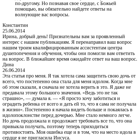
по-другому. Но познавая свое сердце, с Божьей
помощью, вы обязательно найдете ответы на
волнующие вас вопросы.
Константин
25.06.2014
Ирина, добрый день! Признательны вам за проявленный
интерес с нашим публикациям. Я перенаправил ваш вопрос
нашим троим квалифицированным ассистентам центра
душепопечения и обучения, чтобы они помогли вам ответить
на вопрос. В ближайшее время ожидайте ответ на ваш вопрос.
Дина
26.06.2014
Эта статья про меня. Я так хотела сама защитить свою дочь от
всего, что постепенно она стала для меня идолом. Когда мне
об этом сказали, я сначала не хотела верить в это. Я даже не
предавала этому большого значения. «Ведь это не так
страшно», — думала я. — «Я просто хочу заботиться и
оградить ребенка от всего и дать ей то, что я сама не получала
в жизни». Постепенно я начала видеть больше и покаялась в
идолопоклонстве перед дочерью. Мне стало немного легче.
Но дочь продолжала и продолжает требовать все то, что она
привыкла получать, поэтому теперь приходиться
противостоять. Моя ошибка еще и в том, что на место идола в
сердце я не пригласила Иисуса.