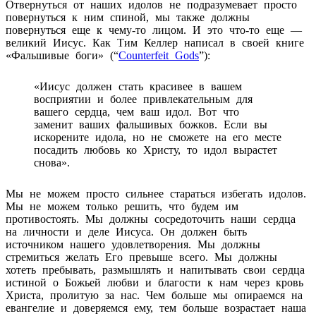
Отвернуться от наших идолов не подразумевает просто
повернуться к ним спиной, мы также должны
повернуться еще к чему-то лицом. И это что-то еще —
великий Иисус. Как Тим Келлер написал в своей книге
«Фальшивые боги» (“
Counterfeit Gods
”):
«Иисус должен стать красивее в вашем
восприятии и более привлекательным для
вашего сердца, чем ваш идол. Вот что
заменит ваших фальшивых божков. Если вы
искорените идола, но не сможете на его месте
посадить любовь ко Христу, то идол вырастет
снова».
Мы не можем просто сильнее стараться избегать идолов.
Мы не можем только решить, что будем им
противостоять. Мы должны сосредоточить наши сердца
на личности и деле Иисуса. Он должен быть
источником нашего удовлетворения. Мы должны
стремиться желать Его превыше всего. Мы должны
хотеть пребывать, размышлять и напитывать свои сердца
истиной о Божьей любви и благости к нам через кровь
Христа, пролитую за нас. Чем больше мы опираемся на
евангелие и доверяемся ему, тем больше возрастает наша