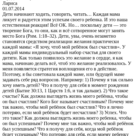
Лариса
01.07.2014
Дети начинают ходить, говорить, читать… Каждая мама
ликует и радуется этим успехам своего ребенка. И это наша
естественная реакция! Всё ОК. Но… поскольку дети — это
творение Бога, то они, как и всё сотворенное могут занять
место Бога (Рим. 1:18–32). Дети, увы, очень незаметно
становятся средством реализации желания практически
каждой мамы: «Я хочу, чтоб мой ребёнок был счастлив». У
каждой мамы индивидуальный набор счастья для своего
дитяти. Как только появилось это желание в сердце, я как
мама, начинаю делать всё, чтоб это желание реализовалось. У
меня появляется стратегия воплощения его в действие.
Поэтому, я бы советовала каждой маме, или будущей маме
задавать себе ряд вопросов. Например: 1) Почему я так сильно
хочу иметь детей? Что я получу для себя в момент рождения
детей (Бытие 30:13, 1 Царств 1:6, и так дальше). 2) Что такое
счастье? Как должна выглядеть жизнь моего ребёнка, чтобы
он был счастлив? Кого Бог называет счастливым? Почему мне
так важно, чтобы мой ребёнок был счастлив? Что я лично
потеряю, если мой ребёнок будет несчастлив? 3) Успех. Что
это такое? Как должна выглядеть жизнь моего ребенка, чтобы
он был успешным? Почему мне так важно, чтобы мой ребёнок
был успешным? Что я получу для себя, когда мой ребёнок
будет успешным? Что потеряю для себя, если моему ребенку