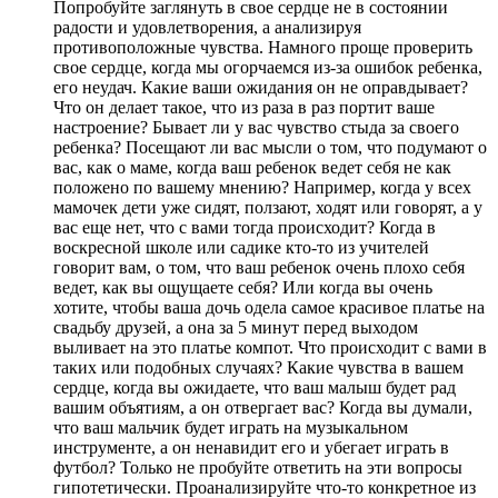
Попробуйте заглянуть в свое сердце не в состоянии
радости и удовлетворения, а анализируя
противоположные чувства. Намного проще проверить
свое сердце, когда мы огорчаемся из-за ошибок ребенка,
его неудач. Какие ваши ожидания он не оправдывает?
Что он делает такое, что из раза в раз портит ваше
настроение? Бывает ли у вас чувство стыда за своего
ребенка? Посещают ли вас мысли о том, что подумают о
вас, как о маме, когда ваш ребенок ведет себя не как
положено по вашему мнению? Например, когда у всех
мамочек дети уже сидят, ползают, ходят или говорят, а у
вас еще нет, что с вами тогда происходит? Когда в
воскресной школе или садике кто-то из учителей
говорит вам, о том, что ваш ребенок очень плохо себя
ведет, как вы ощущаете себя? Или когда вы очень
хотите, чтобы ваша дочь одела самое красивое платье на
свадьбу друзей, а она за 5 минут перед выходом
выливает на это платье компот. Что происходит с вами в
таких или подобных случаях? Какие чувства в вашем
сердце, когда вы ожидаете, что ваш малыш будет рад
вашим объятиям, а он отвергает вас? Когда вы думали,
что ваш мальчик будет играть на музыкальном
инструменте, а он ненавидит его и убегает играть в
футбол? Только не пробуйте ответить на эти вопросы
гипотетически. Проанализируйте что-то конкретное из