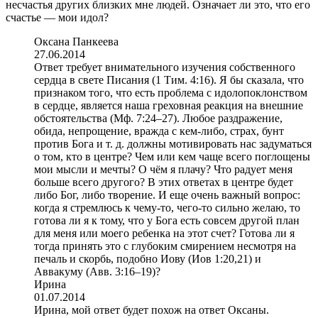
несчастья других близких мне людей. Означает ли это, что его
счастье — мои идол?
Оксана Панкеева
27.06.2014
Ответ требует внимательного изучения собственного
сердца в свете Писания (1 Тим. 4:16). Я бы сказала, что
признаком того, что есть проблема с идолопоклонством
в сердце, является наша греховная реакция на внешние
обстоятельства (Мф. 7:24–27). Любое раздражение,
обида, непрощение, вражда с кем-либо, страх, бунт
против Бога и т. д. должны мотивировать нас задуматься
о том, кто в центре? Чем или кем чаще всего поглощены
мои мысли и мечты? О чём я плачу? Что радует меня
больше всего другого? В этих ответах в центре будет
либо Бог, либо творение. И еще очень важный вопрос:
когда я стремлюсь к чему-то, чего-то сильно желаю, то
готова ли я к тому, что у Бога есть совсем другой план
для меня или моего ребенка на этот счет? Готова ли я
тогда принять это с глубоким смирением несмотря на
печаль и скорбь, подобно Иову (Иов 1:20,21) и
Аввакуму (Авв. 3:16–19)?
Ирина
01.07.2014
Ирина, мой ответ будет похож на ответ Оксаны.