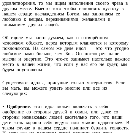
удовлетворения, то мы ищем наполнения своего чрева в
другом месте. Вместо того чтобы наполнять пустоту в
нашем сердце наслаждением Богом, мы заполняем ее
любовью к вещам, переживаниями, желаниями и
вниманием других людей.
Об идоле мы часто думаем, как о сотворённом
человеком объекте, перед которым кланяются и которому
поклоняются. На самом же деле идол — это что угодно
любимое нами больше, чем Бог. Он поглощает наши
мысли и энергию. Это что-то занимает настолько важное
место в нашей жизни, что если у нас его не будет, мы
будем опустошены.
Существуют идолы, присущие только материнству. Если
вы мать, вы можете узнать многие или все из
следующих:
•
Одобрение
: этот идол может включать в себя
одобрение со стороны друзей и семьи, или даже со
стороны незнакомых людей касательно того, что ваши
дети «так хорошо себя ведут» или «такие одаренные». В
таком случае в нашем сердце начинает бурлить гордость.