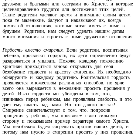
друзьями и братьями или сестрами во Христе, и которые
целенаправленно трудятся для достижения этих целей.
Такие родители уделяют время и внимание своим детям
пока те маленькие, балуют и наказывают их, всегда
помня об отношениях, которые хотят иметь с ними в
будущем. Родители, нам следует уделять нашим детям
много внимания и строить с ними дружеские отношения.
Гордость вместо смирения.
Если родители, воспитывая
ребенка, проявляют гордость, их дети определенно будут
раздражаться и унывать. Похоже, каждому поколению
христиан приходиться заново открывать для себя
безобразие гордости и красоту смирения. Их необходимо
обнаружить и каждому родителю. Родительская гордость
проявляется множеством различных способов, но ярче
всего она выражается в нежелании просить прощения у
детей. Из-за гордости мы убеждены в том, что,
извиняясь перед ребенком, мы проявляем слабость, и это
дает ему власть над нами. Но это далеко не так!
Смирение свидетельствует о том, что, попросив
прощения у ребенка, мы проявляем свою сильную
сторону и показываем пример характера самого Христа.
Мы неизбежно будем согрешать против наших детей, и
потому нам нужно в смирении просить у них прощения,