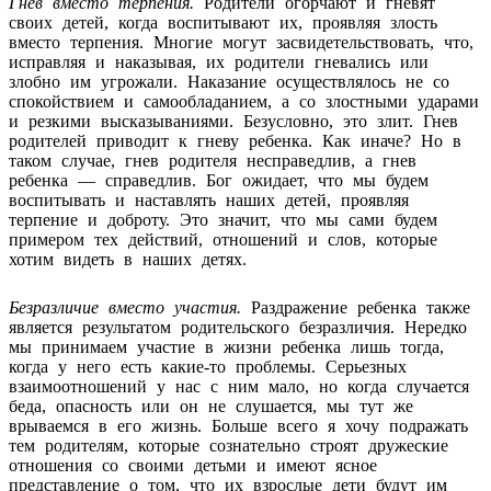
Гнев вместо терпения.
Родители огорчают и гневят
своих детей, когда воспитывают их, проявляя злость
вместо терпения. Многие могут засвидетельствовать, что,
исправляя и наказывая, их родители гневались или
злобно им угрожали. Наказание осуществлялось не со
спокойствием и самообладанием, а со злостными ударами
и резкими высказываниями. Безусловно, это злит. Гнев
родителей приводит к гневу ребенка. Как иначе? Но в
таком случае, гнев родителя несправедлив, а гнев
ребенка — справедлив. Бог ожидает, что мы будем
воспитывать и наставлять наших детей, проявляя
терпение и доброту. Это значит, что мы сами будем
примером тех действий, отношений и слов, которые
хотим видеть в наших детях.
Безразличие вместо участия.
Раздражение ребенка также
является результатом родительского безразличия. Нередко
мы принимаем участие в жизни ребенка лишь тогда,
когда у него есть какие-то проблемы. Серьезных
взаимоотношений у нас с ним мало, но когда случается
беда, опасность или он не слушается, мы тут же
врываемся в его жизнь. Больше всего я хочу подражать
тем родителям, которые сознательно строят дружеские
отношения со своими детьми и имеют ясное
представление о том, что их взрослые дети будут им