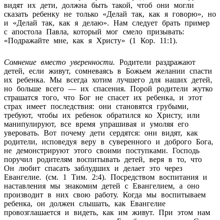
видят их дети, должна быть такой, чтоб они могли
сказать ребенку не только «Делай так, как я говорю», но
и «Делай так, как я делаю». Нам следует брать пример
с апостола Павла, который мог смело призывать:
«Подражайте мне, как я Христу» (1 Кор. 11:1).
Сомнение вместо уверенности.
Родители раздражают
детей, если живут, сомневаясь в Божьем желании спасти
их ребенка. Мы всегда хотим лучшего для наших детей,
но больше всего — их спасения. Порой родители жутко
страшатся того, что Бог не спасет их ребенка, и этот
страх имеет последствия: они становятся грубыми,
требуют, чтобы их ребенок обратился ко Христу, или
манипулируют, все время упрашивая и умоляя его
уверовать. Вот почему дети сердятся: они видят, как
родители, исповедуя веру в суверенного и доброго Бога,
не демонстрируют этого своими поступками. Господь
поручил родителям воспитывать детей, веря в то, что
Он любит спасать заблудших и делает это через
Евангелие. (см. 1 Тим. 2:4). Посредством воспитания и
наставления мы знакомим детей с Евангелием, а оно
производит в них свою работу. Когда мы воспитываем
ребенка, он должен слышать, как Евангелие
провозглашается и видеть, как им живут. При этом нам