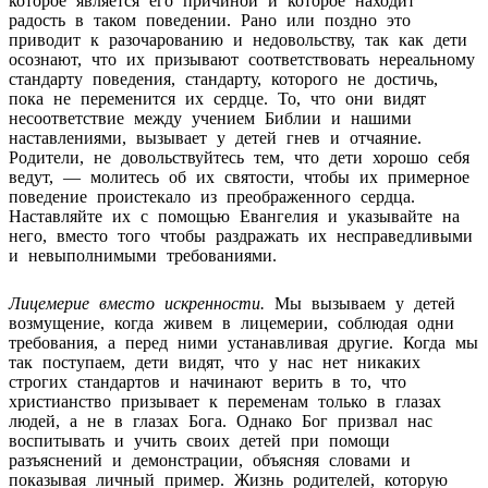
которое является его причиной и которое находит
радость в таком поведении. Рано или поздно это
приводит к разочарованию и недовольству, так как дети
осознают, что их призывают соответствовать нереальному
стандарту поведения, стандарту, которого не достичь,
пока не переменится их сердце. То, что они видят
несоответствие между учением Библии и нашими
наставлениями, вызывает у детей гнев и отчаяние.
Родители, не довольствуйтесь тем, что дети хорошо себя
ведут, — молитесь об их святости, чтобы их примерное
поведение проистекало из преображенного сердца.
Наставляйте их с помощью Евангелия и указывайте на
него, вместо того чтобы раздражать их несправедливыми
и невыполнимыми требованиями.
Лицемерие вместо искренности.
Мы вызываем у детей
возмущение, когда живем в лицемерии, соблюдая одни
требования, а перед ними устанавливая другие. Когда мы
так поступаем, дети видят, что у нас нет никаких
строгих стандартов и начинают верить в то, что
христианство призывает к переменам только в глазах
людей, а не в глазах Бога. Однако Бог призвал нас
воспитывать и учить своих детей при помощи
разъяснений и демонстрации, объясняя словами и
показывая личный пример. Жизнь родителей, которую