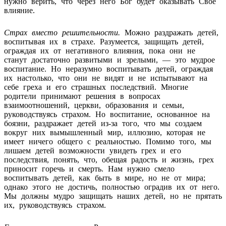
нужно верить, что через него Бог будет оказывать Свое
влияние.
Страх вместо решительности.
Можно раздражать детей,
воспитывая их в страхе. Разумеется, защищать детей,
ограждая их от негативного влияния, пока они не
станут достаточно развитыми и зрелыми, — это мудрое
воспитание. Но неразумно воспитывать детей, ограждая
их настолько, что они не видят и не испытывают на
себе греха и его страшных последствий. Многие
родители принимают решения в вопросах
взаимоотношений, церкви, образования и семьи,
руководствуясь страхом. Но воспитание, основанное на
боязни, раздражает детей из-за того, что мы создаем
вокруг них вымышленный мир, иллюзию, которая не
имеет ничего общего с реальностью. Помимо того, мы
лишаем детей возможности увидеть грех и его
последствия, понять, что, обещая радость и жизнь, грех
приносит горечь и смерть. Нам нужно смело
воспитывать детей, как быть в мире, но не от мира;
однако этого не достичь, полностью оградив их от него.
Мы должны мудро защищать наших детей, но не прятать
их, руководствуясь страхом.