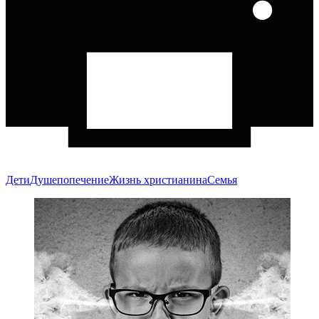
Дети
Душепопечение
Жизнь христианина
Семья