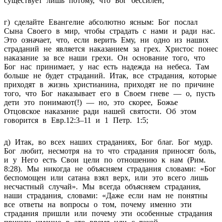
существует лишь потому, что Бог бессилен;
г) сделайте Евангелие абсолютно ясным: Бог послал
Сына Своего в мир, чтобы страдать с нами и ради нас.
Это означает, что, если верить Ему, ни одно из наших
страданий не является наказанием за грех. Христос понес
наказание за все наши грехи. Он основание того, что
Бог нас принимает, у нас есть надежда на небеса. Там
больше не будет страданий. Итак, все страдания, которые
приходят в жизнь христианина, приходят не по причине
того, что Бог наказывает его в Cвоем гневе — о, пусть
дети это понимают(!) — но, это скорее, Божье
Отцовское наказание ради нашей святости. Об этом
говорится в Евр.12:3–11 и 1 Петр. 1:5;
д) Итак, во всех наших страданиях, Бог благ. Бог мудр.
Бог любит, несмотря на то что страдания приносят боль,
и у Него есть Свои цели по отношению к нам (Рим.
8:28). Мы никогда не объясняем страдания словами: «Бог
беспомощен или сатана взял верх, или это всего лишь
несчастный случай». Мы всегда объясняем страдания,
наши страдания, словами: «Даже если нам не понятны
все ответы на вопросы о том, почему именно эти
страдания пришли или почему эти особенные страдания