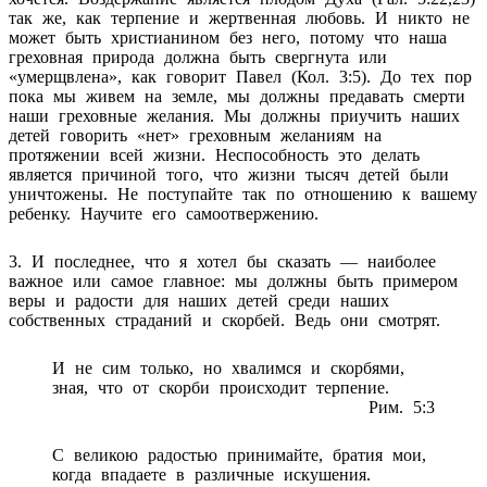
так же, как терпение и жертвенная любовь. И никто не
может быть христианином без него, потому что наша
греховная природа должна быть свергнута или
«умерщвлена», как говорит Павел (Кол. 3:5). До тех пор
пока мы живем на земле, мы должны предавать смерти
наши греховные желания. Мы должны приучить наших
детей говорить «нет» греховным желаниям на
протяжении всей жизни. Неспособность это делать
является причиной того, что жизни тысяч детей были
уничтожены. Не поступайте так по отношению к вашему
ребенку. Научите его самоотвержению.
3. И последнее, что я хотел бы сказать — наиболее
важное или самое главное: мы должны быть примером
веры и радости для наших детей среди наших
собственных страданий и скорбей. Ведь они смотрят.
И не сим только, но хвалимся и скорбями,
зная, что от скорби происходит терпение.
Рим. 5:3
С великою радостью принимайте, братия мои,
когда впадаете в различные искушения.