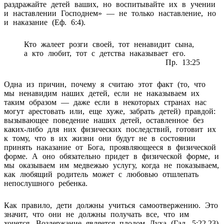
раздражайте детей ваших, но воспитывайте их в учении
и наставлении Господнем» — не только наставление, но
и наказание (Еф. 6:4).
Кто жалеет розги своей, тот ненавидит сына,
а кто любит, тот с детства наказывает его.
Пр. 13:25
Одна из причин, почему я считаю этот факт (то, что
мы ненавидим наших детей, если не наказываем их
таким образом — даже если в некоторых странах нас
могут арестовать или, еще хуже, забрать детей) правдой:
вызывающее поведение наших детей, оставленное без
каких-либо для них физических последствий, готовит их
к тому, что в их жизни они будут не в состоянии
принять наказание от Бога, проявляющееся в физической
форме. А оно обязательно придет в физической форме, и
мы оказываем им медвежью услугу, когда не показываем,
как любящий родитель может с любовью отшлепать
непослушного ребенка.
Как правило, дети должны учиться самоотвержению. Это
значит, что они не должны получать все, что им
хочется. Воздержание является плодом Духа (Гал. 5:22,23)