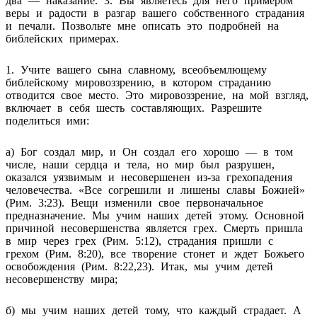
два — наказание. 3. Вы являетесь для него примером
веры и радости в разгар вашего собственного страдания
и печали. Позвольте мне описать это подробней на
библейских примерах.
1. Учите вашего сына славному, всеобъемлющему
библейскому мировоззрению, в котором страданию
отводится свое место. Это мировоззрение, на мой взгляд,
включает в себя шесть составляющих. Разрешите
поделиться ими:
а) Бог создал мир, и Он создал его хорошо — в том
числе, наши сердца и тела, но мир был разрушен,
оказался уязвимым и несовершенен из-за грехопадения
человечества. «Все согрешили и лишены славы Божией»
(Рим. 3:23). Вещи изменили свое первоначальное
предназначение. Мы учим наших детей этому. Основной
причиной несовершенства является грех. Смерть пришла
в мир через грех (Рим. 5:12), страдания пришли с
грехом (Рим. 8:20), все творение стонет и ждет Божьего
освобождения (Рим. 8:22,23). Итак, мы учим детей
несовершенству мира;
б) мы учим наших детей тому, что каждый страдает. А