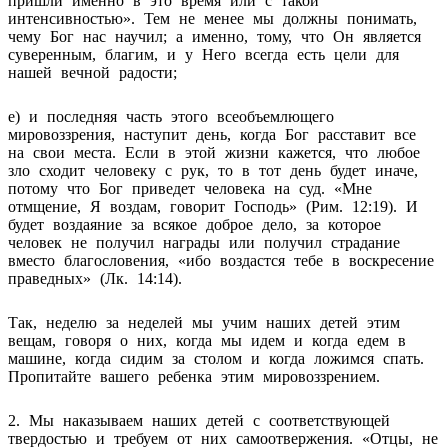
пришли именно в это время или с такой
интенсивностью». Тем не менее мы должны понимать,
чему Бог нас научил; а именно, тому, что Он является
суверенным, благим, и у Него всегда есть цели для
нашей вечной радости;
е) и последняя часть этого всеобъемлющего
мировоззрения, наступит день, когда Бог расставит все
на свои места. Если в этой жизни кажется, что любое
зло сходит человеку с рук, то в тот день будет иначе,
потому что Бог приведет человека на суд. «Мне
отмщение, Я воздам, говорит Господь» (Рим. 12:19). И
будет воздаяние за всякое доброе дело, за которое
человек не получил награды или получил страдание
вместо благословения, «ибо воздастся тебе в воскресение
праведных» (Лк. 14:14).
Так, неделю за неделей мы учим наших детей этим
вещам, говоря о них, когда мы идем и когда едем в
машине, когда сидим за столом и когда ложимся спать.
Пропитайте вашего ребенка этим мировоззрением.
2. Мы наказываем наших детей с соответствующей
твердостью и требуем от них самоотвержения. «Отцы, не