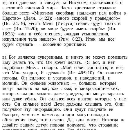
те, кто доверяет и следует за Иисусом, сталкиваются с
греховной системой мира. Часто христиане страдают
больше всех: «Многими скорбями надлежит нам войти в
Царство» (Деян. 14:22); «много скорбей у праведного»
(Пс. 34:19); «если Меня [Иисуса] гнали, будут гнать и
вас» (Ин. 15:20); «в мире будете иметь скорбь» (Ин.
16:33); «мы в себе стенаем, ожидая усыновления,
искупления тела нашего» (Рим. 8:23). Итак, мы все
будем страдать — особенно христиане;
в) Бог является суверенным, и ничто не может помешать
Ему делать то, что Он хочет делать. «Я Бог, и нет
подобного Мне… говорю: „Мой совет состоится, и все,
что Мне угодно, Я сделаю“» (Ис. 46:9,10). Он сильнее
погоды. Он сильнее и ураганов, и наводнений, и
молний. Он сильнее животных — больших, которые
могут напасть на вас, как львы, и микроскопических,
которых вы не можете даже увидеть, но могут заразить
или даже убить. Он сильнее всех врагов, которые у нас
есть. Он сильнее всех! Дети должны слышать это. Они
получают эту информацию. Они будут получать ее
быстрее, чем нам кажется, и они могут находить
объяснения тому, что неясно. Да, они могут. Никогда не
давайте вашим детям повода подумать, что страдание