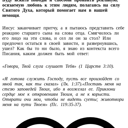
осязаемую любовь к этим людям, полагаясь на силу
Святого Духа, который помогает нам в нашей
немощи
.
Иисус заканчивает притчу, а я пытаюсь представить себе
реакцию старшего сына на слова отца. Смягчилось ли
его лицо на эти слова, и сел ли он за стол? Или
предпочел остаться в своей зависти, и развернувшись,
ушел? Как бы то ни было, я знаю из контекста всего
Писания, каким должен быть мой ответ:
«
Говори, Твой слуга слушает Тебя» (1 Царств 3:10).
«Я готова служить Господу, пусть все произойдет со
мной так, как ты сказал» (Лк. 1:37).
«
Поставь меня на
стезю заповедей Твоих, ибо я возжелал ее. Приклони
сердце мое к откровениям Твоим, а не к корысти.
Отврати очи мои, чтобы не видеть суеты; животвори
меня на пути Твоем
» (Пс. 119:35-37).