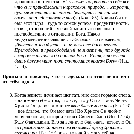
идолопоклонничество. «
Поэтому умертвите в себе все,
что еще принадлежит к греховной природе: …страсть,
дурные желания и алчность (которая есть то же
самое, что идолопоклонство
)» (Кол. 3:5). Каким бы ни
был этот идол – будь то божок успеха, продуктивности,
славы, отношений – я своей завистью совершаю
прелюбодеяние в отношении Бога. Иаков
недвусмысленно заявляет:
«
Желаете – и не имеете;
убиваете и завидуете – и не можете достигнуть…
Прелюбодеи и прелюбодейцы! не знаете ли, что дружба
с миром есть вражда против Бога? Итак, кто хочет
быть другом миру, тот становится врагом Богу»
(Иак.
4:1-4).
Признаю и покаюсь, что я сделала из этой вещи или
из себя идола.
Когда зависть начинает шептать мне свои горькие слова,
я напомню себе о том, что все, что у Отца – мое. Через
Христа Он даровал мне «
всякие благословения»
(Еф. 1:3)
– все благое, что Он мог дать! Во Христе Он любит
меня любовью, которой любит Своего Сына (Ин. 17:24).
Буду благодарить Его за великую благодать, которую Он
«
в преизбытке даровал нам во всякой премудрости и
разумении
»
(Еф. 1:9), из-за которой я могу сейчас