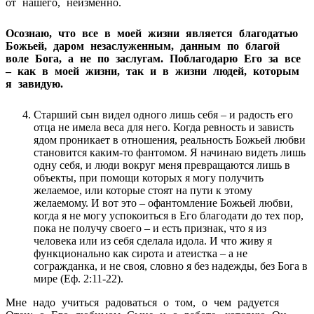
от нашего, неизменно.
Осознаю, что все в моей жизни является благодатью
Божьей, даром незаслуженным, данным по благой
воле Бога, а не по заслугам. Поблагодарю Его за все
– как в моей жизни, так и в жизни людей, которым
я завидую.
Старший сын видел одного лишь себя – и радость его
отца не имела веса для него. Когда ревность и зависть
ядом проникает в отношения, реальность Божьей любви
становится каким-то фантомом. Я начинаю видеть лишь
одну себя, и люди вокруг меня превращаются лишь в
объекты, при помощи которых я могу получить
желаемое, или которые стоят на пути к этому
желаемому. И вот это – офантомление Божьей любви,
когда я не могу успокоиться в Его благодати до тех пор,
пока не получу своего – и есть признак, что я из
человека или из себя сделала идола. И что живу я
функционально как сирота и атеистка – а не
согражданка, и не своя, словно я без надежды, без Бога в
мире (Еф. 2:11-22).
Мне надо учиться радоваться о том, о чем радуется