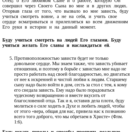
Отец: о Его любимом Сыне и о работе, которую Он
совершил через Своего Сына во мне и в других людях.
Оторвав глаза от того, что вызвало во мне зависть, буду
учиться смотреть вовне, а не на себя, и учить свое
сердце всматриваться и прилепляться ко всем движениям
Его руки в истории и на данный момент.
Буду учиться смотреть на людей Его глазами. Буду
учиться желать Его славы и наслаждаться ей
.
Противоположностью зависти будет не только
довольное сердце. Мы знаем также, что зависть убивает
отношения, и поэтому в борьбе с завистью мне надо не
просто работать над своей благодарностью, но двигаться
от нее к искренней и чистой любви к людям. Старшему
сыну надо было войти в дом, сесть за стол с тем, к кому
его снедала зависть. Ему надо было порадоваться
чудесному возвращению и вместе вкусить от
благословений отца. Так и я, оставив дела плоти, буду
молиться о силе ходить в Духе и любить людей, чтобы
от этого «вера, общая для нас, привела нас к познанию
всего того доброго, что мы обретаем в Христе» (Флм.
1:6).
Буду искать поводы и способы проявить реальную,