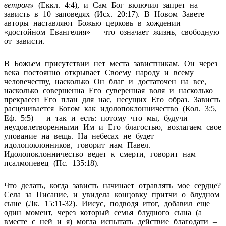
ветром
»
(Еккл. 4:4), и Сам Бог включил запрет на
зависть в 10 заповедях (Исх. 20:17). В Новом Завете
авторы наставляют Божью церковь в хождении
«достойном Евангелия» – что означает жизнь, свободную
от зависти.
В Божьем присутствии нет места завистникам. Он через
века постоянно открывает Своему народу и всему
человечеству, насколько Он благ и достаточен на все,
насколько совершенна Его суверенная воля и насколько
прекрасен Его план для нас, несущих Его образ. Зависть
расценивается Богом как идолопоклонничество (Кол. 3:5,
Еф. 5:5) – и так и есть: потому что мы, будучи
неудовлетворенными Им и Его благостью, возлагаем свое
упование на вещь. На небесах не будет
идолопоклонников, говорит нам Павел.
Идолопоклонничество ведет к смерти, говорит нам
псалмопевец (Пс. 135:18).
Что делать, когда зависть начинает отравлять мое сердце?
Села за Писание, и увидела концовку притчи о блудном
сыне (Лк. 15:11-32). Иисус, подводя итог, добавил еще
один момент, через который семья блудного сына (а
вместе с ней и я) могла испытать действие благодати –