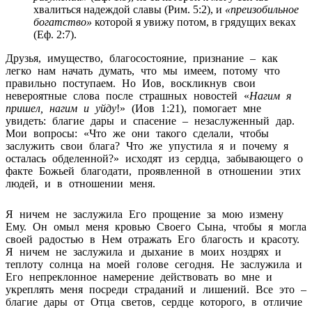
хвалиться надеждой славы (Рим. 5:2), и
«
преизобильное
богатство»
которой я увижу потом, в грядущих веках
(Еф. 2:7).
Друзья, имущество, благосостояние, признание – как
легко нам начать думать, что мы имеем, потому что
правильно поступаем. Но Иов, воскликнув свои
невероятные слова после страшных новостей «
Нагим я
пришел, нагим и уйду
!» (Иов 1:21), помогает мне
увидеть: благие дары и спасение – незаслуженный дар.
Мои вопросы: «Что же они такого сделали, чтобы
заслужить свои блага? Что же упустила я и почему я
осталась обделенной?» исходят из сердца, забывающего о
факте Божьей благодати, проявленной в отношении этих
людей, и в отношении меня.
Я ничем не заслужила Его прощение за мою измену
Ему. Он омыл меня кровью Своего Сына, чтобы я могла
своей радостью в Нем отражать Его благость и красоту.
Я ничем не заслужила и дыхание в моих ноздрях и
теплоту солнца на моей голове сегодня. Не заслужила и
Его непреклонное намерение действовать во мне и
укреплять меня посреди страданий и лишений. Все это –
благие дары от Отца светов, сердце которого, в отличие