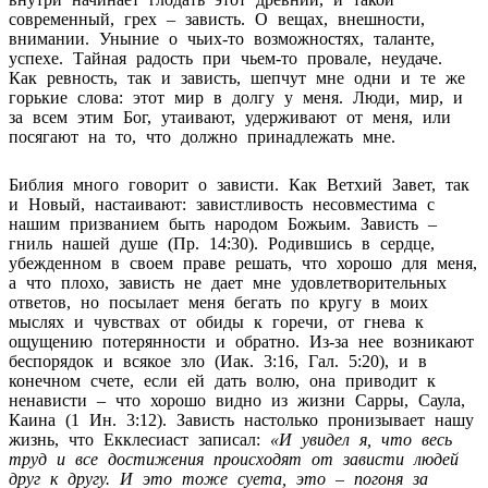
современный, грех – зависть. О вещах, внешности,
внимании. Уныние о чьих-то возможностях, таланте,
успехе. Тайная радость при чьем-то провале, неудаче.
Как ревность, так и зависть, шепчут мне одни и те же
горькие слова: этот мир в долгу у меня. Люди, мир, и
за всем этим Бог, утаивают, удерживают от меня, или
посягают на то, что должно принадлежать мне.
Библия много говорит о зависти. Как Ветхий Завет, так
и Новый, настаивают: завистливость несовместима с
нашим призванием быть народом Божьим. Зависть –
гниль нашей душе (Пр. 14:30). Родившись в сердце,
убежденном в своем праве решать, что хорошо для меня,
а что плохо, зависть не дает мне удовлетворительных
ответов, но посылает меня бегать по кругу в моих
мыслях и чувствах от обиды к горечи, от гнева к
ощущению потерянности и обратно. Из-за нее возникают
беспорядок и всякое зло (Иак. 3:16, Гал. 5:20), и в
конечном счете, если ей дать волю, она приводит к
ненависти – что хорошо видно из жизни Сарры, Саула,
Каина (1 Ин. 3:12). Зависть настолько пронизывает нашу
жизнь, что Екклесиаст записал:
«
И увидел я, что весь
труд и все достижения происходят от зависти людей
друг к другу. И это тоже суета, это – погоня за