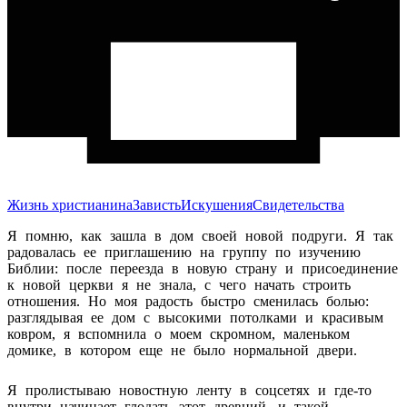
Жизнь христианина
Зависть
Искушения
Свидетельства
Я помню, как зашла в дом своей новой подруги. Я так
радовалась ее приглашению на группу по изучению
Библии: после переезда в новую страну и присоединение
к новой церкви я не знала, с чего начать строить
отношения. Но моя радость быстро сменилась болью:
разглядывая ее дом с высокими потолками и красивым
ковром, я вспомнила о моем скромном, маленьком
домике, в котором еще не было нормальной двери.
Я пролистываю новостную ленту в соцсетях и где-то
внутри начинает глодать этот древний, и такой