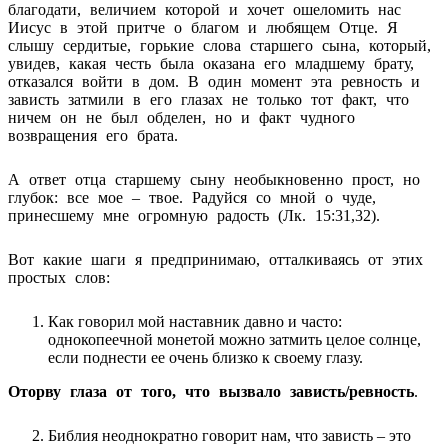
благодати, величием которой и хочет ошеломить нас
Иисус в этой притче о благом и любящем Отце. Я
слышу сердитые, горькие слова старшего сына, который,
увидев, какая честь была оказана его младшему брату,
отказался войти в дом. В один момент эта ревность и
зависть затмили в его глазах не только тот факт, что
ничем он не был обделен, но и факт чудного
возвращения его брата.
А ответ отца старшему сыну необыкновенно прост, но
глубок: все мое – твое. Радуйся со мной о чуде,
принесшему мне огромную радость (Лк. 15:31,32).
Вот какие шаги я предпринимаю, отталкиваясь от этих
простых слов:
Как говорил мой наставник давно и часто:
однокопеечной монетой можно затмить целое солнце,
если поднести ее очень близко к своему глазу.
Оторву глаза от того, что вызвало зависть/ревность
.
Библия неоднократно говорит нам, что зависть – это