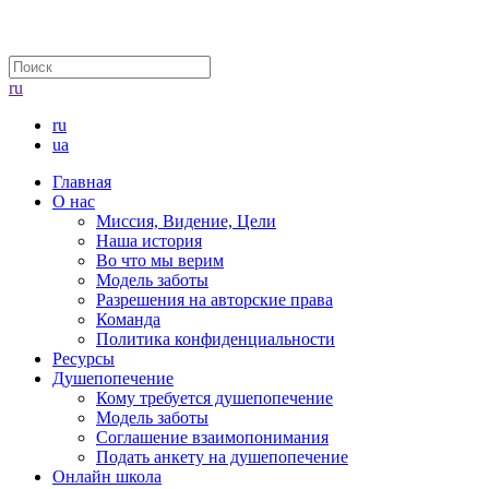
ru
ru
ua
Главная
О нас
Миссия, Видение, Цели
Наша история
Во что мы верим
Модель заботы
Разрешения на авторские права
Команда
Политика конфиденциальности
Ресурсы
Душепопечение
Кому требуется душепопечение
Модель заботы
Соглашение взаимопонимания
Подать анкету на душепопечение
Онлайн школа