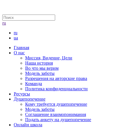
ru
ru
ua
Главная
О нас
Миссия, Видение, Цели
Наша история
Во что мы верим
Модель заботы
Разрешения на авторские права
Команда
Политика конфиденциальности
Ресурсы
Душепопечение
Кому требуется душепопечение
Модель заботы
Соглашение взаимопонимания
Подать анкету на душепопечение
Онлайн школа