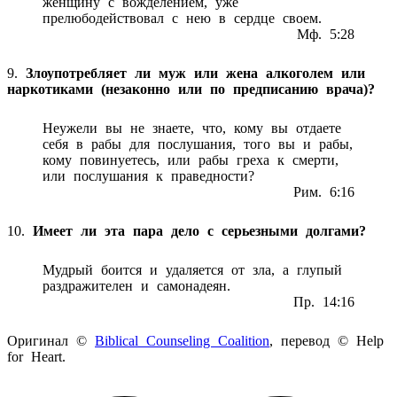
женщину с вожделением, уже
прелюбодействовал с нею в сердце своем.
Мф. 5:28
9.
Злоупотребляет ли муж или жена алкоголем или
наркотиками (незаконно или по предписанию врача)?
Неужели вы не знаете, что, кому вы отдаете
себя в рабы для послушания, того вы и рабы,
кому повинуетесь, или рабы греха к смерти,
или послушания к праведности?
Рим. 6:16
10.
Имеет ли эта пара дело с серьезными долгами?
Мудрый боится и удаляется от зла, а глупый
раздражителен и самонадеян.
Пр. 14:16
Оригинал ©
Biblical Counseling Coalition
, перевод ©
Help
for
Heart
.