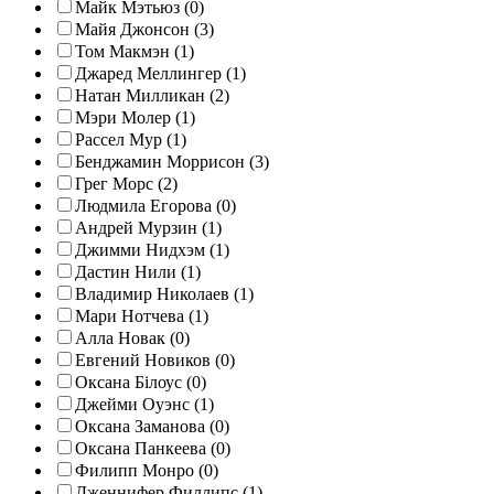
Майк Мэтьюз (0)
Майя Джонсон (3)
Том Макмэн (1)
Джаред Меллингер (1)
Натан Милликан (2)
Мэри Молер (1)
Рассел Мур (1)
Бенджамин Моррисон (3)
Грег Морс (2)
Людмила Егорова (0)
Андрей Мурзин (1)
Джимми Нидхэм (1)
Дастин Нили (1)
Владимир Николаев (1)
Мари Нотчева (1)
Алла Новак (0)
Евгений Новиков (0)
Оксана Білоус (0)
Джейми Оуэнс (1)
Оксана Заманова (0)
Оксана Панкеева (0)
Филипп Монро (0)
Дженнифер Филлипс (1)