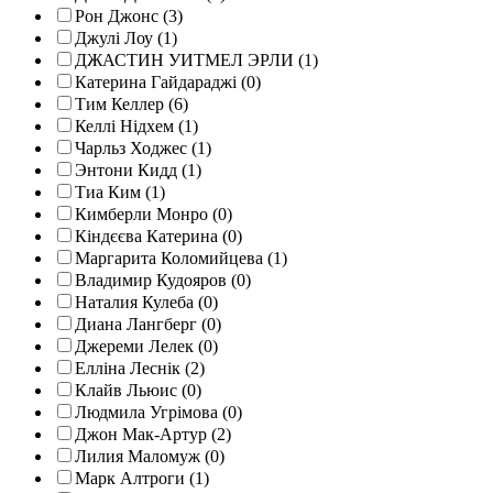
Рон Джонс (3)
Джулі Лоу (1)
ДЖАСТИН УИТМЕЛ ЭРЛИ (1)
Катерина Гайдараджі (0)
Тим Келлер (6)
Келлі Нідхем (1)
Чарльз Ходжес (1)
Энтони Кидд (1)
Тиа Ким (1)
Кимберли Монро (0)
Кіндєєва Катерина (0)
Маргарита Коломийцева (1)
Владимир Кудояров (0)
Наталия Кулеба (0)
Диана Лангберг (0)
Джереми Лелек (0)
Елліна Леснік (2)
Клайв Льюис (0)
Людмила Угрімова (0)
Джон Мак-Артур (2)
Лилия Маломуж (0)
Марк Алтроги (1)