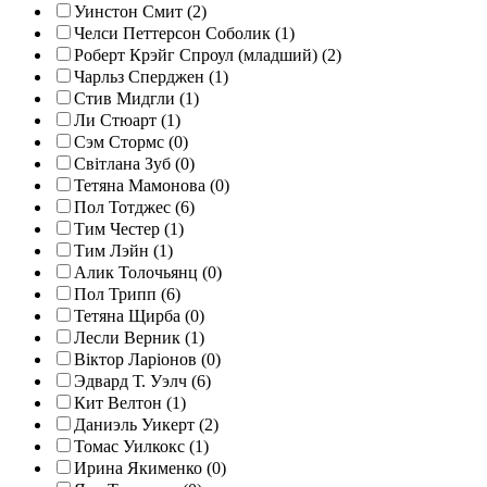
Уинстон Смит (2)
Челси Петтерсон Соболик (1)
Роберт Крэйг Спроул (младший) (2)
Чарльз Сперджен (1)
Стив Мидгли (1)
Ли Стюарт (1)
Сэм Стормс (0)
Світлана Зуб (0)
Тетяна Мамонова (0)
Пол Тотджес (6)
Тим Честер (1)
Тим Лэйн (1)
Алик Толочьянц (0)
Пол Трипп (6)
Тетяна Щирба (0)
Лесли Верник (1)
Віктор Ларіонов (0)
Эдвард Т. Уэлч (6)
Кит Велтон (1)
Даниэль Уикерт (2)
Томас Уилкокс (1)
Ирина Якименко (0)