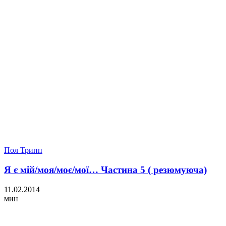
Пол Трипп
Я є мій/моя/моє/мої… Частина 5 ( резюмуюча)
11.02.2014
мин