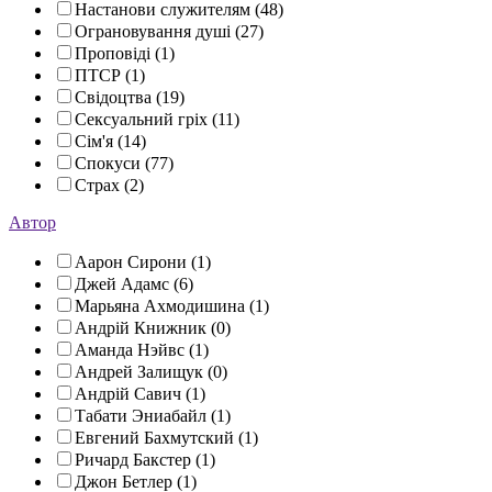
Настанови служителям (48)
Ограновування душі (27)
Проповіді (1)
ПТСР (1)
Свідоцтва (19)
Сексуальний гріх (11)
Сім'я (14)
Спокуси (77)
Страх (2)
Автор
Аарон Сирони (1)
Джей Адамс (6)
Марьяна Ахмодишина (1)
Андрій Книжник (0)
Аманда Нэйвс (1)
Андрей Залищук (0)
Андрій Савич (1)
Табати Эниабайл (1)
Евгений Бахмутский (1)
Ричард Бакстер (1)
Джон Бетлер (1)