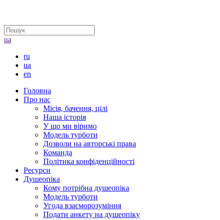
ua
ru
ua
en
Головна
Про нас
Місія, бачення, цілі
Наша історія
У що ми віримо
Модель турботи
Дозволи на авторські права
Команда
Політика конфіденційності
Ресурси
Душеопіка
Кому потрібна душеопіка
Модель турботи
Угода взаєморозуміння
Подати анкету на душеопіку