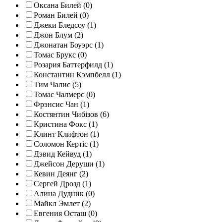
Оксана Билей (0)
Роман Билей (0)
Джеки Бледсоу (1)
Джон Блум (2)
Джонатан Боуэрс (1)
Томас Брукс (0)
Розария Баттерфилд (1)
Константин Кэмпбелл (1)
Тим Чалис (5)
Томас Чалмерс (0)
Фрэнсис Чан (1)
Костянтин Чибізов (6)
Кристина Фокс (1)
Клинт Клифтон (1)
Соломон Кертіс (1)
Дэвид Кейвуд (1)
Джейсон Деруши (1)
Кевин Деянг (2)
Сергей Дрозд (1)
Алина Дудник (0)
Майкл Эмлет (2)
Евгения Осташ (0)