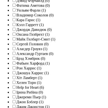
Дэвид Фэрчайлд (0)
Фатима Аметова (0)
Уильям Фарли (1)
Владимир Соколов (0)
Кара Гарис (1)
Кэлл Гарретт (1)
Джордж Давидюк (0)
Оксана Гизбрехт (1)
Майк Гилбарт-Смит (1)
Сергей Головин (0)
Аласдер Гроувз (1)
Александр Гуртаев (0)
Брэд Хэмбрик (0)
Фабьен Харфорд (1)
Рон Харрис (1)
Джошуа Харрис (1)
Хіт Ламберт (1)
Хелен Торн (1)
Help for Heart (6)
Ірина Рибіна (0)
Джереми Пьер (1)
Джон Бэблер (1)
Джим Джонстон (1)