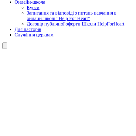
Онлайн-школа
Курси
Запитання та відповіді з питань навчання в
онлайн-школі “Help For Heart”
Договір публічної оферти Школи HelpForHeart
Для пасторів
Служіння церквам