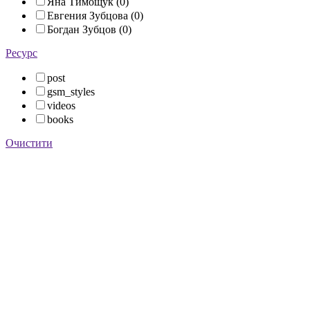
Яна Тимощук (0)
Евгения Зубцова (0)
Богдан Зубцов (0)
Ресурс
post
gsm_styles
videos
books
Очистити