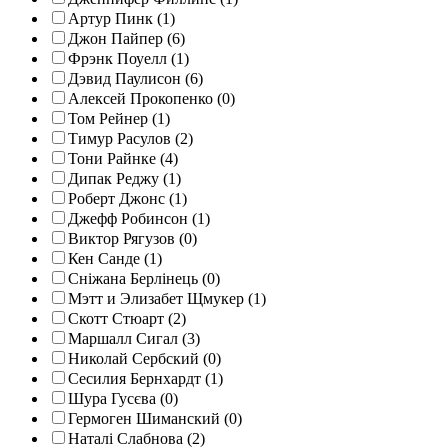
Артур Пинк (1)
Джон Пайпер (6)
Фрэнк Поуелл (1)
Дэвид Паулисон (6)
Алексей Прокопенко (0)
Том Рейнер (1)
Тимур Расулов (2)
Тони Райнке (4)
Дипак Реджу (1)
Роберт Джонс (1)
Джефф Робинсон (1)
Виктор Рягузов (0)
Кен Санде (1)
Сніжана Берлінець (0)
Мэтт и Элизабет Щмукер (1)
Скотт Стюарт (2)
Маршалл Сигал (3)
Николай Сербский (0)
Сесилия Бернхардт (1)
Шура Гусєва (0)
Гермоген Шиманский (0)
Наталі Слабнова (2)