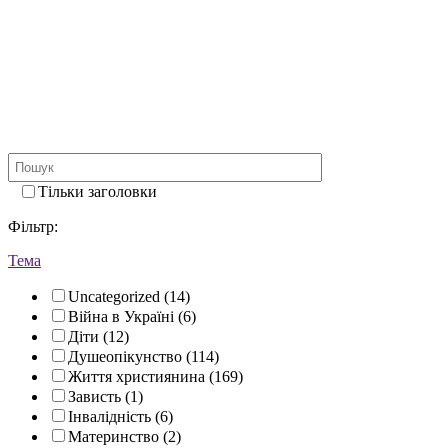
Тільки заголовки
Фiльтр:
Тема
Uncategorized (14)
Війна в Україні (6)
Діти (12)
Душеопікунство (114)
Життя християнина (169)
Зависть (1)
Інвалідність (6)
Материнство (2)