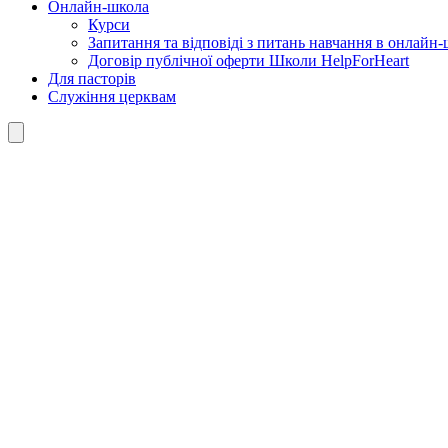
Онлайн-школа
Курси
Запитання та відповіді з питань навчання в онлайн-ш
Договір публічної оферти Школи HelpForHeart
Для пасторів
Служіння церквам