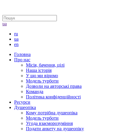
ua
ru
ua
en
Головна
Про нас
Місія, бачення, цілі
Наша історія
У що ми віримо
Модель турботи
Дозволи на авторські права
Команда
Політика конфіденційності
Ресурси
Душеопіка
Кому потрібна душеопіка
Модель турботи
Угода взаєморозуміння
Подати анкету на душеопіку