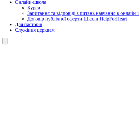
Онлайн-школа
Курси
Запитання та відповіді з питань навчання в онлайн-ш
Договір публічної оферти Школи HelpForHeart
Для пасторів
Служіння церквам