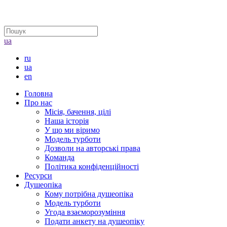
ua
ru
ua
en
Головна
Про нас
Місія, бачення, цілі
Наша історія
У що ми віримо
Модель турботи
Дозволи на авторські права
Команда
Політика конфіденційності
Ресурси
Душеопіка
Кому потрібна душеопіка
Модель турботи
Угода взаєморозуміння
Подати анкету на душеопіку