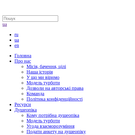
ua
ru
ua
en
Головна
Про нас
Місія, бачення, цілі
Наша історія
У що ми віримо
Модель турботи
Дозволи на авторські права
Команда
Політика конфіденційності
Ресурси
Душеопіка
Кому потрібна душеопіка
Модель турботи
Угода взаєморозуміння
Подати анкету на душеопіку