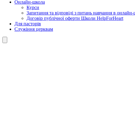
Онлайн-школа
Курси
Запитання та відповіді з питань навчання в онлайн-ш
Договір публічної оферти Школи HelpForHeart
Для пасторів
Служіння церквам