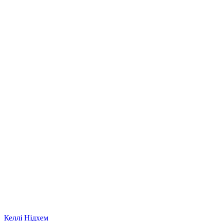
Келлі Нідхем