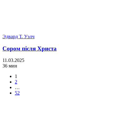
Эдвард Т. Уэлч
Сором після Христа
11.03.2025
36 мин
1
2
…
52