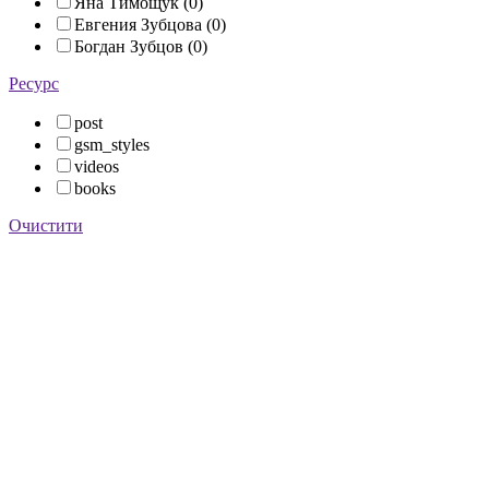
Яна Тимощук (0)
Евгения Зубцова (0)
Богдан Зубцов (0)
Ресурс
post
gsm_styles
videos
books
Очистити