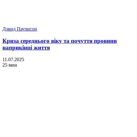
Дэвид Паулисон
Криза середнього віку та почуття провини
наприкінці життя
11.07.2025
25 мин