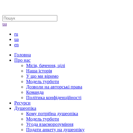
ua
ru
ua
en
Головна
Про нас
Місія, бачення, цілі
Наша історія
У що ми віримо
Модель турботи
Дозволи на авторські права
Команда
Політика конфіденційності
Ресурси
Душеопіка
Кому потрібна душеопіка
Модель турботи
Угода взаєморозуміння
Подати анкету на душеопіку