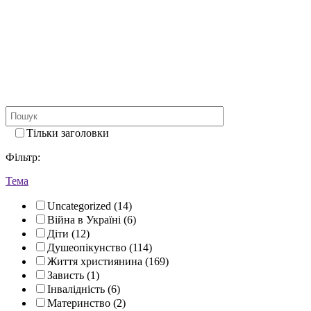
Тільки заголовки
Фiльтр:
Тема
Uncategorized (14)
Війна в Україні (6)
Діти (12)
Душеопікунство (114)
Життя християнина (169)
Зависть (1)
Інвалідність (6)
Материнство (2)