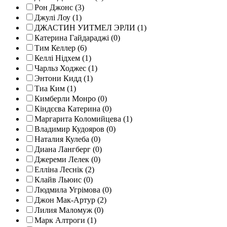
Рон Джонс (3)
Джулі Лоу (1)
ДЖАСТИН УИТМЕЛ ЭРЛИ (1)
Катерина Гайдараджі (0)
Тим Келлер (6)
Келлі Нідхем (1)
Чарльз Ходжес (1)
Энтони Кидд (1)
Тиа Ким (1)
Кимберли Монро (0)
Кіндєєва Катерина (0)
Маргарита Коломийцева (1)
Владимир Кудояров (0)
Наталия Кулеба (0)
Диана Лангберг (0)
Джереми Лелек (0)
Елліна Леснік (2)
Клайв Льюис (0)
Людмила Угрімова (0)
Джон Мак-Артур (2)
Лилия Маломуж (0)
Марк Алтроги (1)