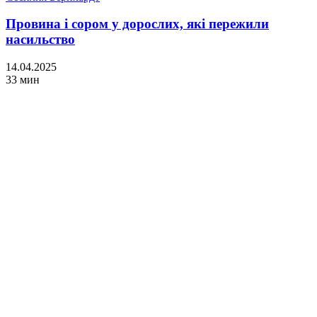
Провина і сором у дорослих, які пережили
насильство
14.04.2025
33 мин