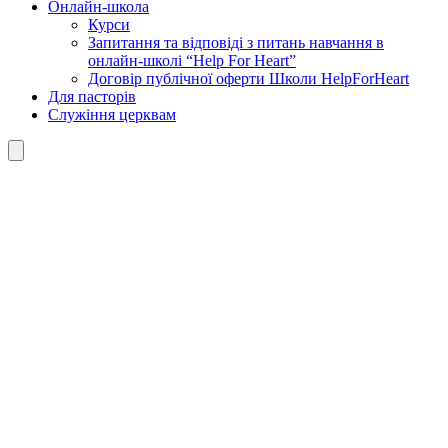
Онлайн-школа
Курси
Запитання та відповіді з питань навчання в
онлайн-школі “Help For Heart”
Договір публічної оферти Школи HelpForHeart
Для пасторів
Служіння церквам