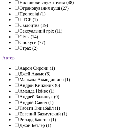
Настанови служителям (48)
Ограновування душі (27)
Проповіді (1)
ПТСР (1)
Свідоцтва (19)
Сексуальний гріх (11)
Сім'я (14)
Спокуси (77)
Страх (2)
Автор
Аарон Сирони (1)
Джей Адамс (6)
Марьяна Ахмодишина (1)
Андрій Книжник (0)
Аманда Нэйвс (1)
Андрей Залищук (0)
Андрій Савич (1)
Табати Эниабайл (1)
Евгений Бахмутский (1)
Ричард Бакстер (1)
Джон Бетлер (1)