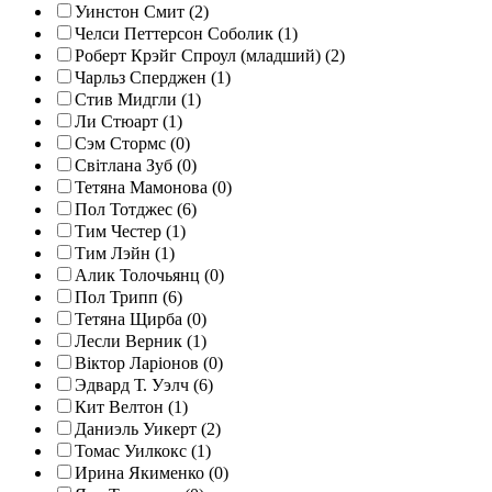
Уинстон Смит (2)
Челси Петтерсон Соболик (1)
Роберт Крэйг Спроул (младший) (2)
Чарльз Сперджен (1)
Стив Мидгли (1)
Ли Стюарт (1)
Сэм Стормс (0)
Світлана Зуб (0)
Тетяна Мамонова (0)
Пол Тотджес (6)
Тим Честер (1)
Тим Лэйн (1)
Алик Толочьянц (0)
Пол Трипп (6)
Тетяна Щирба (0)
Лесли Верник (1)
Віктор Ларіонов (0)
Эдвард Т. Уэлч (6)
Кит Велтон (1)
Даниэль Уикерт (2)
Томас Уилкокс (1)
Ирина Якименко (0)