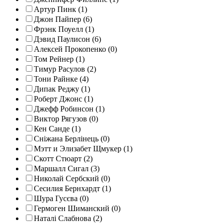
Артур Пинк (1)
Джон Пайпер (6)
Фрэнк Поуелл (1)
Дэвид Паулисон (6)
Алексей Прокопенко (0)
Том Рейнер (1)
Тимур Расулов (2)
Тони Райнке (4)
Дипак Реджу (1)
Роберт Джонс (1)
Джефф Робинсон (1)
Виктор Рягузов (0)
Кен Санде (1)
Сніжана Берлінець (0)
Мэтт и Элизабет Щмукер (1)
Скотт Стюарт (2)
Маршалл Сигал (3)
Николай Сербский (0)
Сесилия Бернхардт (1)
Шура Гусєва (0)
Гермоген Шиманский (0)
Наталі Слабнова (2)