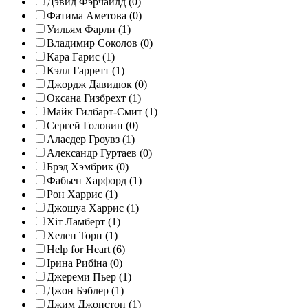
Дэвид Фэрчайлд (0)
Фатима Аметова (0)
Уильям Фарли (1)
Владимир Соколов (0)
Кара Гарис (1)
Кэлл Гарретт (1)
Джордж Давидюк (0)
Оксана Гизбрехт (1)
Майк Гилбарт-Смит (1)
Сергей Головин (0)
Аласдер Гроувз (1)
Александр Гуртаев (0)
Брэд Хэмбрик (0)
Фабьен Харфорд (1)
Рон Харрис (1)
Джошуа Харрис (1)
Хіт Ламберт (1)
Хелен Торн (1)
Help for Heart (6)
Ірина Рибіна (0)
Джереми Пьер (1)
Джон Бэблер (1)
Джим Джонстон (1)