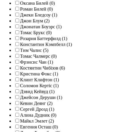
Оксана Билей (0)
Роман Билей (0)
Джеки Бледсоу (1)
Джон Блум (2)
Джонатан Боуэрс (1)
Томас Брукс (0)
Розария Баттерфилд (1)
Константин Кэмпбелл (1)
Тим Чалис (5)
Томас Чалмерс (0)
Фрэнсис Чан (1)
Костянтин Чибізов (6)
Кристина Фокс (1)
Клинт Клифтон (1)
Соломон Кертіс (1)
Дэвид Кейвуд (1)
Джейсон Деруши (1)
Кевин Деянг (2)
Сергей Дрозд (1)
Алина Дудник (0)
Майкл Эмлет (2)
Евгения Осташ (0)