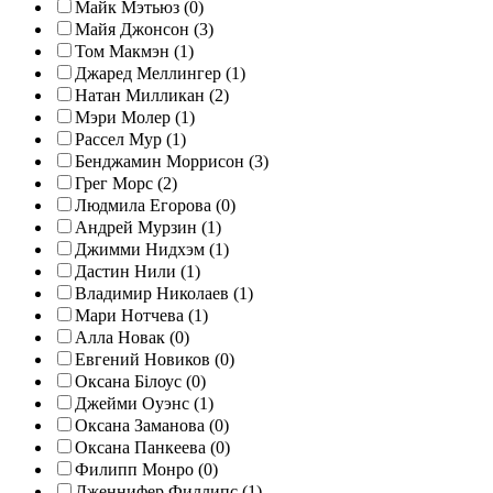
Майк Мэтьюз (0)
Майя Джонсон (3)
Том Макмэн (1)
Джаред Меллингер (1)
Натан Милликан (2)
Мэри Молер (1)
Рассел Мур (1)
Бенджамин Моррисон (3)
Грег Морс (2)
Людмила Егорова (0)
Андрей Мурзин (1)
Джимми Нидхэм (1)
Дастин Нили (1)
Владимир Николаев (1)
Мари Нотчева (1)
Алла Новак (0)
Евгений Новиков (0)
Оксана Білоус (0)
Джейми Оуэнс (1)
Оксана Заманова (0)
Оксана Панкеева (0)
Филипп Монро (0)
Дженнифер Филлипс (1)